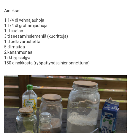
Ainekset:
1 1/4 dl vehnäjauhoja
1 1/4 dl grahamjauhoja
1 tl suolaa
3 tl seesaminsiemeniä (kuorittuja)
1 tl pellavaruohetta
5 dl maitoa
2 kananmunaa
1 rkl rypsiöljyä
150 g nokkosta (ryöpättynä ja hienonnettuna)