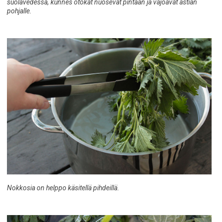
suolavedessä, kunnes ötökät nuosevat pintaan ja vajoavat astian
pohjalle.
Nokkosia on helppo käsitellä pihdeillä.