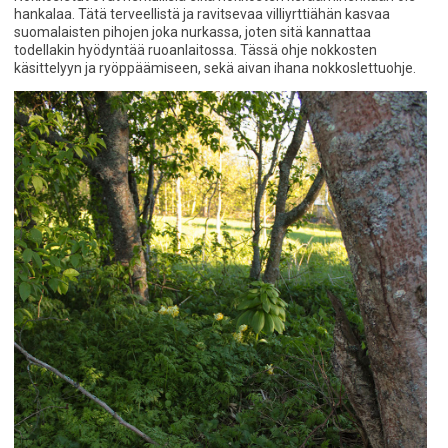
hankalaa. Tätä terveellistä ja ravitsevaa villiyrttiähän kasvaa
suomalaisten pihojen joka nurkassa, joten sitä kannattaa
todellakin hyödyntää ruoanlaitossa. Tässä ohje nokkosten
käsittelyyn ja ryöppäämiseen, sekä aivan ihana nokkoslettuohje.