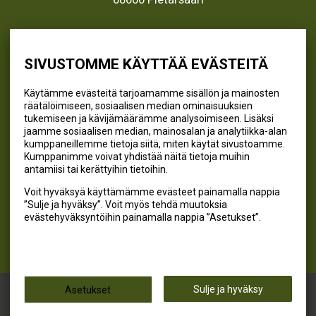
info@kivikangas.fi
(06) 781 2900
SIVUSTOMME KÄYTTÄÄ EVÄSTEITÄ
Käytämme evästeitä tarjoamamme sisällön ja mainosten
räätälöimiseen, sosiaalisen median ominaisuuksien
SEURAA MEITÄ
tukemiseen ja kävijämäärämme analysoimiseen. Lisäksi
jaamme sosiaalisen median, mainosalan ja analytiikka-alan
@kivikangaskalastus
kumppaneillemme tietoja siitä, miten käytät sivustoamme.
Kumppanimme voivat yhdistää näitä tietoja muihin
@kivikangaskasvihuoneet
antamiisi tai kerättyihin tietoihin.
@kivikangas_kalastus
Voit hyväksyä käyttämämme evästeet painamalla nappia
@kivikangaskasvihuoneet
”Sulje ja hyväksy”. Voit myös tehdä muutoksia
Kivikangas Oy
evästehyväksyntöihin painamalla nappia ”Asetukset”.
Kivikangas © 2026
Sulje ja hyväksy
Asetukset