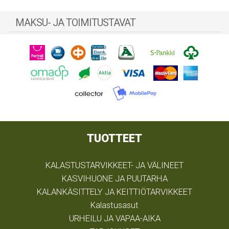
MAKSU- JA TOIMITUSTAVAT
TUOTTEET
KALASTUSTARVIKKEET- JA VÄLINEET
KASVIHUONE JA PUUTARHA
KALANKÄSITTELY JA KEITTIÖTARVIKKEET
Kalastusasut
URHEILU JA VAPAA-AIKA