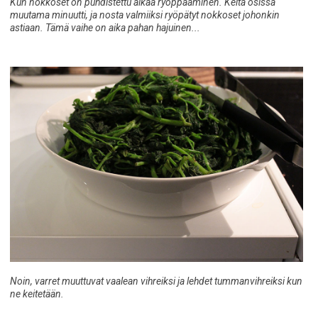
Kun nokkoset on puhdistettu alkaa ryöppääminen. Keitä osissa
muutama minuutti, ja nosta valmiiksi ryöpätyt nokkoset johonkin
astiaan. Tämä vaihe on aika pahan hajuinen...
Noin, varret muuttuvat vaalean vihreiksi ja lehdet tummanvihreiksi kun
ne keitetään.