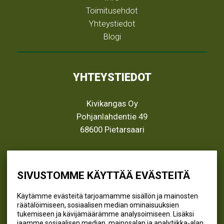
Toimitusehdot
Yhteystiedot
Blogi
YHTEYSTIEDOT
Kivikangas Oy
Pohjanlahdentie 49
68600 Pietarsaari
info@kivikangas.fi
(06) 781 2900
SIVUSTOMME KÄYTTÄÄ EVÄSTEITÄ
Käytämme evästeitä tarjoamamme sisällön ja mainosten
räätälöimiseen, sosiaalisen median ominaisuuksien
SEURAA MEITÄ
tukemiseen ja kävijämäärämme analysoimiseen. Lisäksi
jaamme sosiaalisen median, mainosalan ja analytiikka-alan