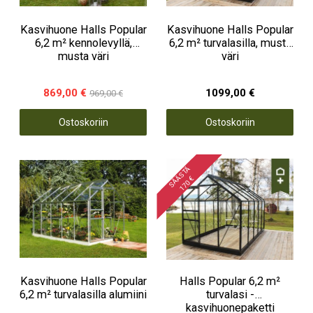
Kasvihuone Halls Popular
Kasvihuone Halls Popular
6,2 m² kennolevyllä,
6,2 m² turvalasilla, musta
musta väri
väri
869,00 €
1099,00 €
969,00 €
Ostoskoriin
Ostoskoriin
S
Ä
Ä
S
T
Ä
1
7
0
€
Kasvihuone Halls Popular
Halls Popular 6,2 m²
6,2 m² turvalasilla alumiini
turvalasi -
kasvihuonepaketti