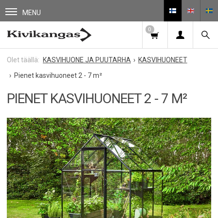
MENU
0
KASVIHUONE JA PUUTARHA
KASVIHUONEET
Pienet kasvihuoneet 2 - 7 m²
PIENET KASVIHUONEET 2 - 7 M²