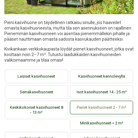
Pieni kasvihuone on täydellinen ratkaisu sinulle, jos haaveilet
omasta kasvihuoneesta, mutta tila sen asennukseen on rajallinen.
Pienemmän kasvihuoneen voi asentaa pienemmällekin pihalle ja
pääset nauttimaan omasta sadosta kasvukauden päätteeksi.
Kivikankaan verkkokaupasta löydät pienet kasvihuoneet, jotka ovat
kooltaan noin 2–7 m². Tutustu laadukkaiden kasvihuoneiden
valikoimaamme ja tilaa omasi!
Lasiset kasvihuoneet
Kasvihuoneet kennolevyllä
Seinäkasvihuoneet
Isot kasvihuoneet 14 - 25 m²
Keskikokoiset kasvihuoneet 8
Pienet kasvihuoneet 2 - 7 m²
- 13 m²
Minikasvihuoneet < 2 m²