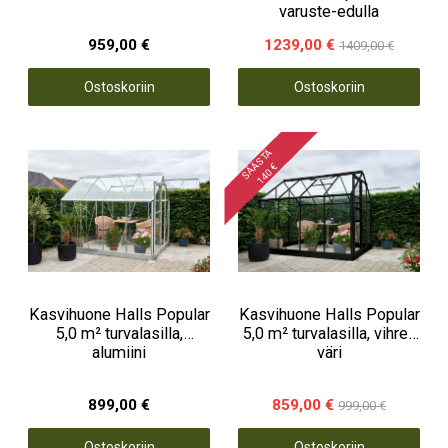
varuste-edulla
959,00 €
1239,00 €
1409,00 €
Ostoskoriin
Ostoskoriin
S
Ä
Ä
S
T
Ä
1
4
0
€
Kasvihuone Halls Popular
Kasvihuone Halls Popular
5,0 m² turvalasilla,
5,0 m² turvalasilla, vihreä
alumiini
väri
899,00 €
859,00 €
999,00 €
Ostoskoriin
Ostoskoriin