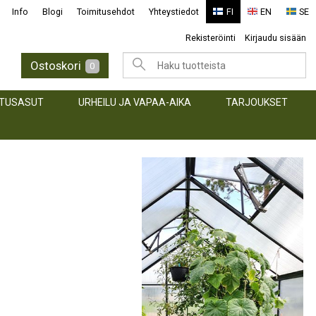
Info
Blogi
Toimitusehdot
Yhteystiedot
FI
EN
SE
Rekisteröinti
Kirjaudu sisään
Ostoskori
0
TUSASUT
URHEILU JA VAPAA-AIKA
TARJOUKSET