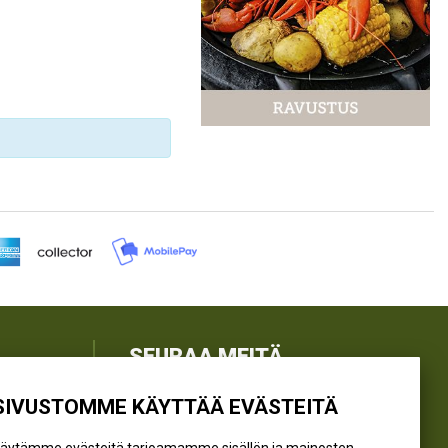
SEURAA MEITÄ
SIVUSTOMME KÄYTTÄÄ EVÄSTEITÄ
@kivikangaskalastus
@kivikangaskasvihuoneet
äytämme evästeitä tarjoamamme sisällön ja mainosten