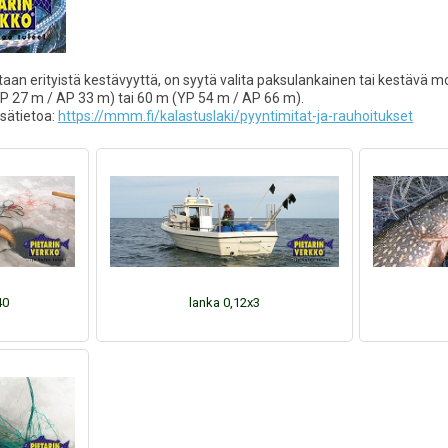
aaditaan erityistä kestävyyttä, on syytä valita paksulankainen tai kestävä 
P 27 m / AP 33 m) tai 60 m (YP 54 m / AP 66 m).
isätietoa:
https://mmm.fi/kalastuslaki/pyyntimitat-ja-rauhoitukset
40
lanka 0,12x3