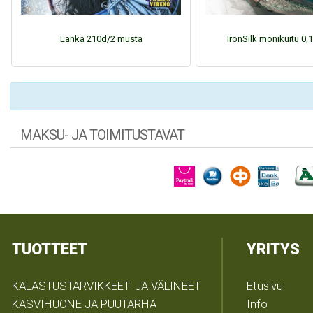
Lanka 210d/2 musta
IronSilk monikuitu 0,1
MAKSU- JA TOIMITUSTAVAT
TUOTTEET
YRITYS
KALASTUSTARVIKKEET- JA VÄLINEET
Etusivu
KASVIHUONE JA PUUTARHA
Info