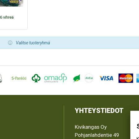
6 vihreä
Valitse tuoteryhmä
YHTEYSTIEDOT
Kivikangas Oy
Pohjanlahdentie 49
K