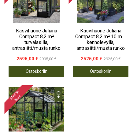
Kasvihuone Juliana
Kasvihuone Juliana
Compact 8,2 m²
Compact 8,2 m² 10 mm
turvalasilla,
kennolevyllä,
antrasiitti/musta runko
antrasiitti/musta runko
2595,00 €
2525,00 €
2995,00 €
2925,00 €
Ostoskoriin
Ostoskoriin
S
Ä
Ä
S
T
Ä
2
0
0
€