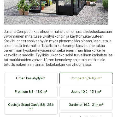
Juliana Compact- kasvihuonemallisto on omassa kokoluokassaan
ylivoimainen mitä tulee yksityiskohtiin ja käyttömukavuuteen.
Kasvihuoneet sopivat hyvin myös pienempään pihaan, laadusta ja
ulkonäöstä tinkimättä. Tavallista korkeampi kasvihuone takaa
paremman työskentelyasennon sekä enemmän tilaa korkeille
kasveille ja sadolle. Tyylikäs ulkonäko sekä turvallinen karkaistu lasi
tai markkinoiden vahvin 10mm kennolevy on jotain, mitä ei ole
totuttu näkemään tämän kokoluokan kasvihuoneissa.
Urban kasvihyllyköt
Compact 5,0 - 8,2 m²
Premium 8,8 - 13,0 m²
Jubile 10,9 - 15,1 m²
Oasis ja Grand Oasis 8,8 - 25,6
Gardener 16,2 - 21,4 m²
m²