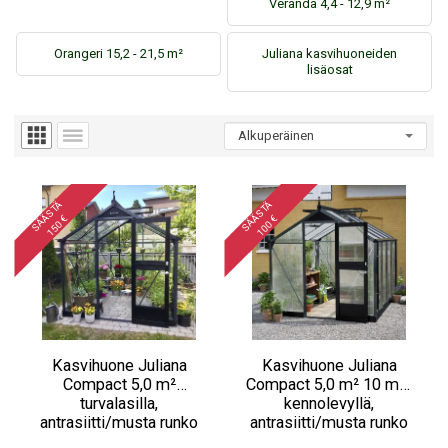
Veranda 4,4 - 12,9 m²
Orangeri 15,2 - 21,5 m²
Juliana kasvihuoneiden
lisäosat
S
Ä
Ä
S
T
Ä
1
5
0
S
Ä
Ä
S
T
Ä
1
0
0
€
€
Kasvihuone Juliana
Kasvihuone Juliana
Compact 5,0 m²
Compact 5,0 m² 10 mm
turvalasilla,
kennolevyllä,
antrasiitti/musta runko
antrasiitti/musta runko