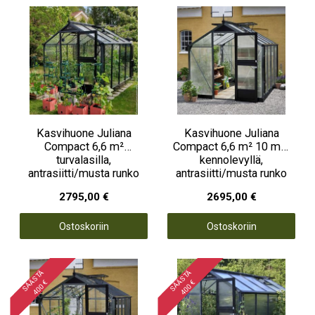
Kasvihuone Juliana
Kasvihuone Juliana
Compact 6,6 m²
Compact 6,6 m² 10 mm
turvalasilla,
kennolevyllä,
antrasiitti/musta runko
antrasiitti/musta runko
2795,00 €
2695,00 €
Ostoskoriin
Ostoskoriin
S
Ä
Ä
S
T
Ä
4
0
0
S
Ä
Ä
S
T
Ä
4
0
0
€
€