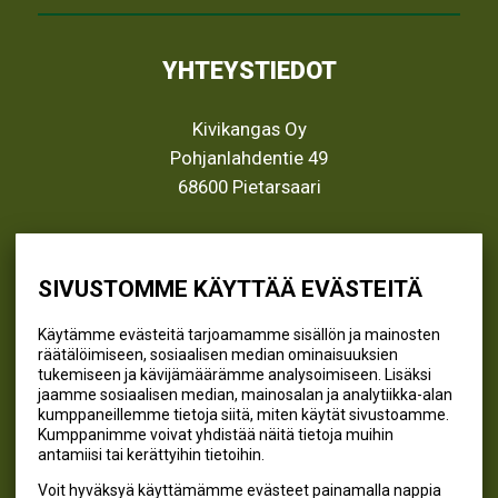
YHTEYSTIEDOT
Kivikangas Oy
Pohjanlahdentie 49
68600 Pietarsaari
info@kivikangas.fi
(06) 781 2900
SIVUSTOMME KÄYTTÄÄ EVÄSTEITÄ
Käytämme evästeitä tarjoamamme sisällön ja mainosten
räätälöimiseen, sosiaalisen median ominaisuuksien
SEURAA MEITÄ
tukemiseen ja kävijämäärämme analysoimiseen. Lisäksi
jaamme sosiaalisen median, mainosalan ja analytiikka-alan
@kivikangaskalastus
kumppaneillemme tietoja siitä, miten käytät sivustoamme.
Kumppanimme voivat yhdistää näitä tietoja muihin
@kivikangaskasvihuoneet
antamiisi tai kerättyihin tietoihin.
@kivikangas_kalastus
Voit hyväksyä käyttämämme evästeet painamalla nappia