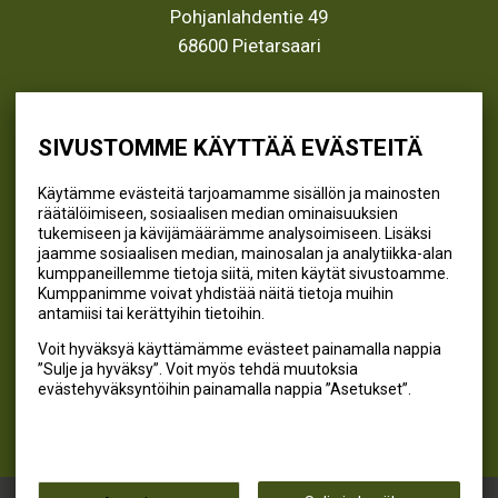
Pohjanlahdentie 49
68600 Pietarsaari
info@kivikangas.fi
(06) 781 2900
SIVUSTOMME KÄYTTÄÄ EVÄSTEITÄ
Käytämme evästeitä tarjoamamme sisällön ja mainosten
räätälöimiseen, sosiaalisen median ominaisuuksien
SEURAA MEITÄ
tukemiseen ja kävijämäärämme analysoimiseen. Lisäksi
jaamme sosiaalisen median, mainosalan ja analytiikka-alan
@kivikangaskalastus
kumppaneillemme tietoja siitä, miten käytät sivustoamme.
Kumppanimme voivat yhdistää näitä tietoja muihin
@kivikangaskasvihuoneet
antamiisi tai kerättyihin tietoihin.
@kivikangas_kalastus
Voit hyväksyä käyttämämme evästeet painamalla nappia
@kivikangaskasvihuoneet
”Sulje ja hyväksy”. Voit myös tehdä muutoksia
Kivikangas Oy
evästehyväksyntöihin painamalla nappia ”Asetukset”.