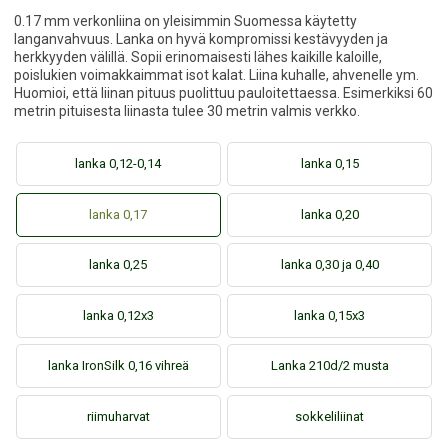
0.17 mm verkonliina on yleisimmin Suomessa käytetty
langanvahvuus. Lanka on hyvä kompromissi kestävyyden ja
herkkyyden välillä. Sopii erinomaisesti lähes kaikille kaloille,
poislukien voimakkaimmat isot kalat. Liina kuhalle, ahvenelle ym.
Huomioi, että liinan pituus puolittuu pauloitettaessa. Esimerkiksi 60
metrin pituisesta liinasta tulee 30 metrin valmis verkko.
lanka 0,12-0,14
lanka 0,15
lanka 0,17
lanka 0,20
lanka 0,25
lanka 0,30 ja 0,40
lanka 0,12x3
lanka 0,15x3
lanka IronSilk 0,16 vihreä
Lanka 210d/2 musta
riimuharvat
sokkeliliinat