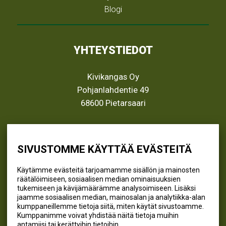
Blogi
YHTEYSTIEDOT
Kivikangas Oy
Pohjanlahdentie 49
68600 Pietarsaari
info@kivikangas.fi
(06) 781 2900
SIVUSTOMME KÄYTTÄÄ EVÄSTEITÄ
Käytämme evästeitä tarjoamamme sisällön ja mainosten
räätälöimiseen, sosiaalisen median ominaisuuksien
SEURAA MEITÄ
tukemiseen ja kävijämäärämme analysoimiseen. Lisäksi
jaamme sosiaalisen median, mainosalan ja analytiikka-alan
@kivikangaskalastus
kumppaneillemme tietoja siitä, miten käytät sivustoamme.
Kumppanimme voivat yhdistää näitä tietoja muihin
@kivikangaskasvihuoneet
antamiisi tai kerättyihin tietoihin.