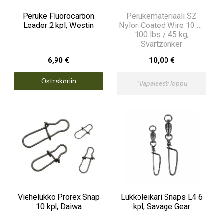
Peruke Fluorocarbon
Perukemateriaali SZ
Leader 2 kpl, Westin
Nylon Coated Wire 10 m,
100 lbs / 45 kg,
Svartzonker
6,90 €
10,00 €
Ostoskoriin
Tilapäisesti loppu
Viehelukko Prorex Snap
Lukkoleikari Snaps L4 6
10 kpl, Daiwa
kpl, Savage Gear