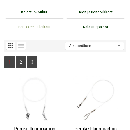
Kalastuskoukut
Rigit ja rigitarvikkeet
Perukkeet ja leikarit
Kalastuspainot
1
2
3
Peruke fluorocarbon
Peruke Fluorocarbon