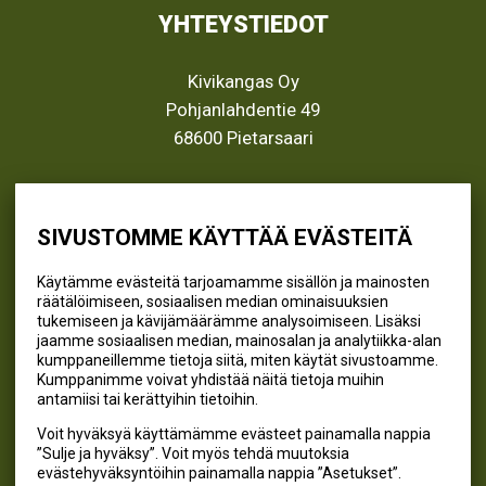
YHTEYSTIEDOT
Kivikangas Oy
Pohjanlahdentie 49
68600 Pietarsaari
info@kivikangas.fi
(06) 781 2900
SIVUSTOMME KÄYTTÄÄ EVÄSTEITÄ
Käytämme evästeitä tarjoamamme sisällön ja mainosten
räätälöimiseen, sosiaalisen median ominaisuuksien
SEURAA MEITÄ
tukemiseen ja kävijämäärämme analysoimiseen. Lisäksi
jaamme sosiaalisen median, mainosalan ja analytiikka-alan
@kivikangaskalastus
kumppaneillemme tietoja siitä, miten käytät sivustoamme.
Kumppanimme voivat yhdistää näitä tietoja muihin
@kivikangaskasvihuoneet
antamiisi tai kerättyihin tietoihin.
@kivikangas_kalastus
Voit hyväksyä käyttämämme evästeet painamalla nappia
@kivikangaskasvihuoneet
”Sulje ja hyväksy”. Voit myös tehdä muutoksia
Kivikangas Oy
evästehyväksyntöihin painamalla nappia ”Asetukset”.