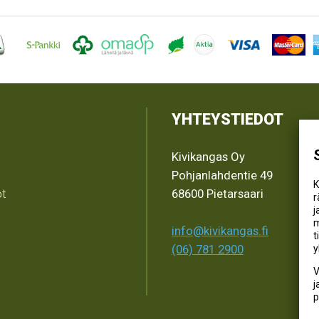
YHTEYSTIEDOT
Kivikangas Oy
Pohjanlahdentie 49
K
ot
68600 Pietarsaari
r
j
m
info@kivikangas.fi
t
(06) 781 2900
y
V
j
p