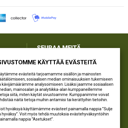
SEURAA MEITÄ
SIVUSTOMME KÄYTTÄÄ EVÄSTEITÄ
@kivikangaskalastus
@kivikangaskasvihuoneet
äytämme evästeitä tarjoamamme sisällön ja mainosten
@kivikangas_kalastus
äätälöimiseen, sosiaalisen median ominaisuuksien tukemiseen
a kävijämäärämme analysoimiseen. Lisäksi jaamme sosiaalisen
@kivikangaskasvihuoneet
edian, mainosalan ja analytiikka-alan kumppaneillemme
Kivikangas Oy
ietoja siitä, miten käytät sivustoamme. Kumppanimme voivat
hdistää näitä tietoja muihin antamiisi tai kerättyihin tietoihin.
oit hyväksyä käyttämämme evästeet painamalla nappia ”Sulje
a hyväksy”. Voit myös tehdä muutoksia evästehyväksyntöihin
ainamalla nappia ”Asetukset”.