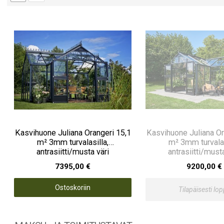
Kasvihuone Juliana Orangeri 15,1
Kasvihuone Juliana Or
m² 3mm turvalasilla,
m² 3mm turvalas
antrasiitti/musta väri
antrasiitti/must
7395,00 €
9200,00 €
Ostoskoriin
Tilapäisesti lo