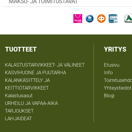
MAKSU- JA TOIMITUSTAVAT
TUOTTEET
YRITYS
KALASTUSTARVIKKEET- JA VÄLINEET
Etusivu
KASVIHUONE JA PUUTARHA
Info
KALANKÄSITTELY JA
Toimitusehd
KEITTIÖTARVIKKEET
Yhteystiedot
Kalastusasut
Blogi
URHEILU JA VAPAA-AIKA
TARJOUKSET
LAHJAIDEAT