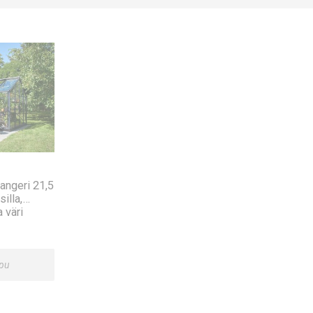
angeri 21,5
illa,
a väri
ppu