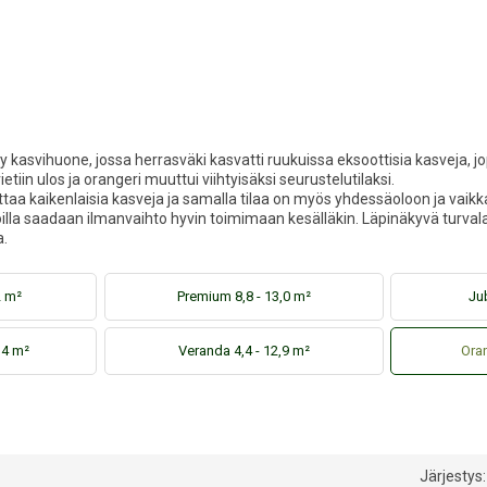
 kasvihuone, jossa herrasväki kasvatti ruukuissa eksoottisia kasveja, jo
etiin ulos ja orangeri muuttui viihtyisäksi seurustelutilaksi.
attaa kaikenlaisia kasveja ja samalla tilaa on myös yhdessäoloon ja vaik
 joilla saadaan ilmanvaihto hyvin toimimaan kesälläkin. Läpinäkyvä turva
a.
2 m²
Premium 8,8 - 13,0 m²
Jub
,4 m²
Veranda 4,4 - 12,9 m²
Oran
Järjestys: