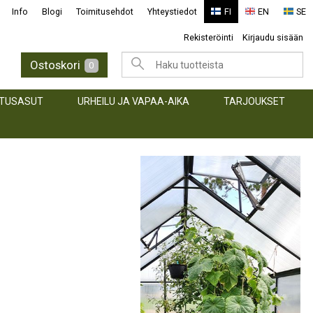
Info
Blogi
Toimitusehdot
Yhteystiedot
FI
EN
SE
Rekisteröinti
Kirjaudu sisään
Ostoskori
0
TUSASUT
URHEILU JA VAPAA-AIKA
TARJOUKSET