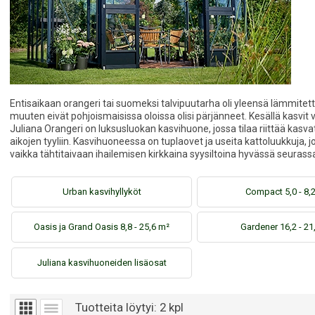
Entisaikaan orangeri tai suomeksi talvipuutarha oli yleensä lämmitetty
muuten eivät pohjoismaisissa oloissa olisi pärjänneet. Kesällä kasvit vi
Juliana Orangeri on luksusluokan kasvihuone, jossa tilaa riittää kasv
aikojen tyyliin. Kasvihuoneessa on tuplaovet ja useita kattoluukkuja,
vaikka tähtitaivaan ihailemisen kirkkaina syysiltoina hyvässä seurass
Urban kasvihyllyköt
Compact 5,0 - 8,
Oasis ja Grand Oasis 8,8 - 25,6 m²
Gardener 16,2 - 21
Juliana kasvihuoneiden lisäosat
Tuotteita löytyi:
2
kpl