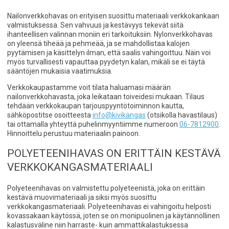
Nailonverkkohavas on erityisen suosittu materiaali verkkokankaan
valmistuksessa. Sen vahvuus ja kestävyys tekevät siitä
ihanteellisen valinnan moniin eri tarkoituksiin. Nylonverkkohavas
on yleensä tiheää ja pehmeää, ja se mahdollistaa kalojen
pyytämisen ja käsittelyn ilman, että saalis vahingoittuu. Näin voi
myös turvallisesti vapauttaa pyydetyn kalan, mikäli se ei täytä
sääntöjen mukaisia vaatimuksia.
Verkkokaupastamme voit tilata haluamasi määrän
nailonverkkohavasta, joka leikataan toiveidesi mukaan. Tilaus
tehdään verkkokaupan tarjouspyyntötoiminnon kautta,
sähköpostitse osoitteesta
info@kivikangas
(otsikolla havastilaus)
tai ottamalla yhteyttä puhelinmyyntiimme numeroon
06-7812900
.
Hinnoittelu perustuu materiaalin painoon.
POLYETEENIHAVAS ON ERITTÄIN KESTÄVÄ
VERKKOKANGASMATERIAALI
Polyeteenihavas on valmistettu polyeteenistä, joka on erittäin
kestävä muovimateriaali ja siksi myös suosittu
verkkokangasmateriaali. Polyeteenihavas ei vahingoitu helposti
kovassakaan käytössä, joten se on monipuolinen ja käytännöllinen
kalastusväline niin harraste- kuin ammattikalastuksessa