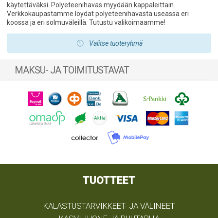
käytettäväksi. Polyeteenihavas myydään kappaleittain.
Verkkokaupastamme löydät polyeteenihavasta useassa eri
koossa ja eri solmuväleillä. Tutustu valikoimaamme!
Valitse tuoteryhmä
MAKSU- JA TOIMITUSTAVAT
TUOTTEET
KALASTUSTARVIKKEET- JA VÄLINEET