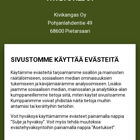
Kivikangas Oy
Pohjanlahdentie 49
68600 Pietarsaari
info@kivikangas.fi
(06) 781 2900
SIVUSTOMME KÄYTTÄÄ EVÄSTEITÄ
Käytämme evästeitä tarjoamamme sisällön ja mainosten
räätälöimiseen, sosiaalisen median ominaisuuksien
SEURAA MEITÄ
tukemiseen ja kävijämäärämme analysoimiseen. Lisäksi
jaamme sosiaalisen median, mainosalan ja analytiikka-alan
@kivikangaskalastus
kumppaneillemme tietoja siitä, miten käytät sivustoamme.
Kumppanimme voivat yhdistää näitä tietoja muihin
@kivikangaskasvihuoneet
antamiisi tai kerättyihin tietoihin.
@kivikangas_kalastus
Voit hyväksyä käyttämämme evästeet painamalla nappia
@kivikangaskasvihuoneet
”Sulje ja hyväksy”. Voit myös tehdä muutoksia
Kivikangas Oy
evästehyväksyntöihin painamalla nappia ”Asetukset”.