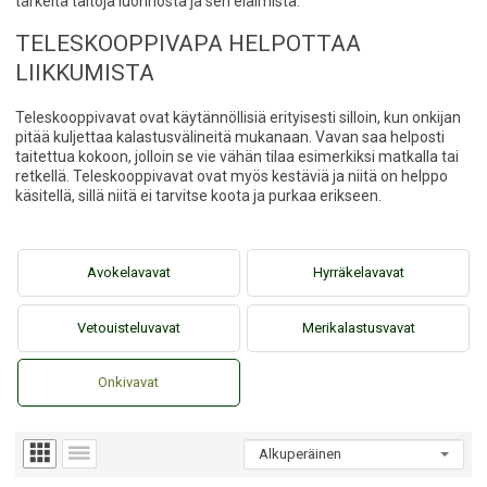
tärkeitä taitoja luonnosta ja sen eläimistä.
TELESKOOPPIVAPA HELPOTTAA
LIIKKUMISTA
Teleskooppivavat ovat käytännöllisiä erityisesti silloin, kun onkijan
pitää kuljettaa kalastusvälineitä mukanaan. Vavan saa helposti
taitettua kokoon, jolloin se vie vähän tilaa esimerkiksi matkalla tai
retkellä. Teleskooppivavat ovat myös kestäviä ja niitä on helppo
käsitellä, sillä niitä ei tarvitse koota ja purkaa erikseen.
Avokelavavat
Hyrräkelavavat
Vetouisteluvavat
Merikalastusvavat
Onkivavat