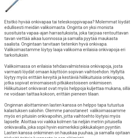
Etsitkö hyvää onkivapaa tai teleskooppivapaa? Molemmat löydät
edullisesti meidän valikoimasta. Onginta on yksi monista
suosituista vapaa-ajan harrastuksista, joka tarjoaa rentouttavan
tavan viettää aikaa luonnossa ja samalla pyytää maukasta
saalista. Ongintaan tarvitaan tietenkin hyvä onkivapa.
Valikoimastamme löytyy laaja valikoima erilaisia onkivapoja eri
tarkoituksiin.
Valikoimassa on erilaisia tehdasvalmisteisia onkivapoja, josta
varmasti löydät omaan käyttöön sopivan vaihtoehdon. Hyllyltä
löytyy myös erittäin kevyitä ja kestäviä hiilikuituisia onkivapoja,
jotka sopivat erinomaisesti pitkäkestoiseen onkimiseen.
Hiilikuituiset onkivavat ovat myös helppoja kuljettaa mukana, sillä
ne voidaan taittaa kokoon, erittäin pieneen tilaan.
Onginnan aloittaminen lasten kanssa on helppo tapa tutustua
kalastuksen saloihin. Olemme panostaneet valikoimassamme
myös eri pituisiin onkivapoihin, jotta vaihtoehto löytyisi myös
lapselle. Aloittaa voi vaikka kolmen tai neljän metrin pituisella
onkivavalla, joka sopii hyvin esimerkiksi pikkukalojen pyyntiin.
Lasten kanssa onkiminen on hauskaa puuhaa, ja samalla opitaan