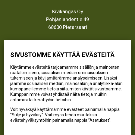
Kivikangas Oy
Pohjanlahdentie 49
68600 Pietarsaari
info@kivikangas.fi
(06) 781 2900
SIVUSTOMME KÄYTTÄÄ EVÄSTEITÄ
Käytämme evästeitä tarjoamamme sisällön ja mainosten
räätälöimiseen, sosiaalisen median ominaisuuksien
SEURAA MEITÄ
tukemiseen ja kävijämäärämme analysoimiseen. Lisäksi
jaamme sosiaalisen median, mainosalan ja analytiikka-alan
@kivikangaskalastus
kumppaneillemme tietoja siitä, miten käytät sivustoamme.
Kumppanimme voivat yhdistää näitä tietoja muihin
@kivikangaskasvihuoneet
antamiisi tai kerättyihin tietoihin.
@kivikangas_kalastus
Voit hyväksyä käyttämämme evästeet painamalla nappia
@kivikangaskasvihuoneet
”Sulje ja hyväksy”. Voit myös tehdä muutoksia
Kivikangas Oy
evästehyväksyntöihin painamalla nappia ”Asetukset”.