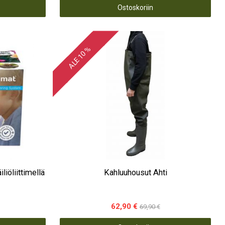
Ostoskoriin
ALE 10 %
12 säiliöliittimellä
Kahluuhousut Ahti
62,90 €
69,90 €