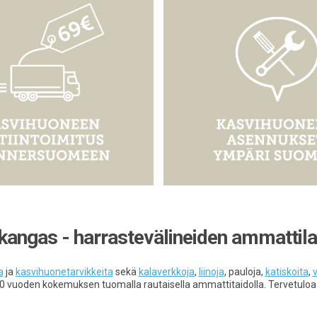
ikangas - harrastevälineiden ammattila
a
ja
kasvihuonetarvikkeita
sekä
kalaverkkoja
,
liinoja
, pauloja,
katiskoita
,
v
0 vuoden kokemuksen tuomalla rautaisella ammattitaidolla. Tervetulo