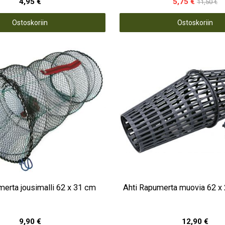
4,95 €
5,75 €
11,50 €
Ostoskoriin
Ostoskoriin
merta jousimalli 62 x 31 cm
Ahti Rapumerta muovia 62 x 
9,90 €
12,90 €