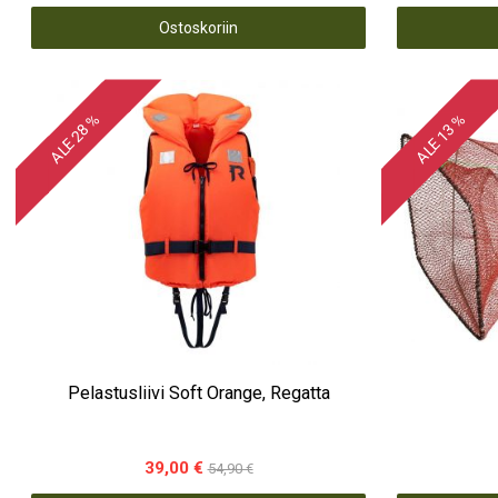
Ostoskoriin
ALE 28 %
ALE 13 %
Pelastusliivi Soft Orange, Regatta
39,00 €
54,90 €