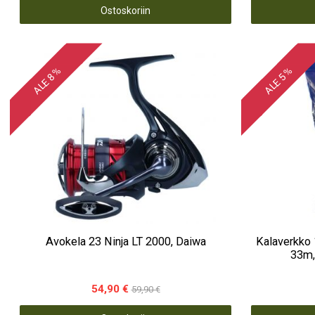
Ostoskoriin
ALE 8 %
ALE 5 %
Avokela 23 Ninja LT 2000, Daiwa
Kalaverkko 
33m,
54,90 €
59,90 €