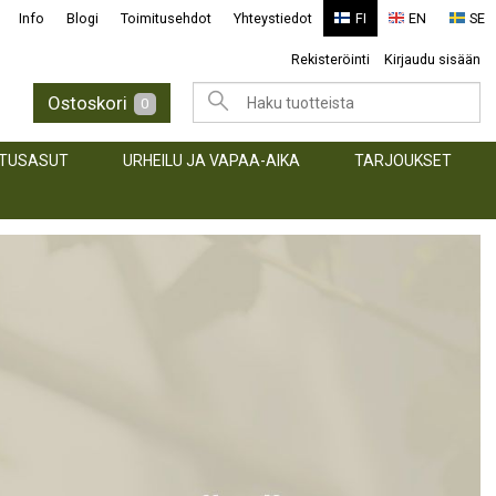
Info
Blogi
Toimitusehdot
Yhteystiedot
FI
EN
SE
Rekisteröinti
Kirjaudu sisään
Ostoskori
0
TUSASUT
URHEILU JA VAPAA-AIKA
TARJOUKSET