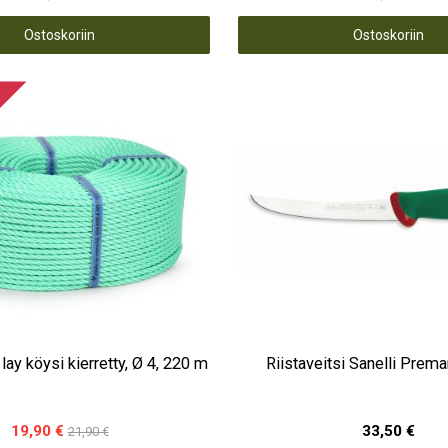
Ostoskoriin
Ostoskoriin
lay köysi kierretty, Ø 4, 220 m
Riistaveitsi Sanelli Prem
19,90 €
33,50 €
21,90 €