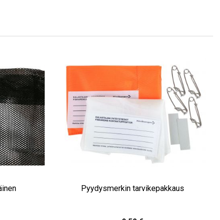
äinen
Pyydysmerkin tarvikepakkaus