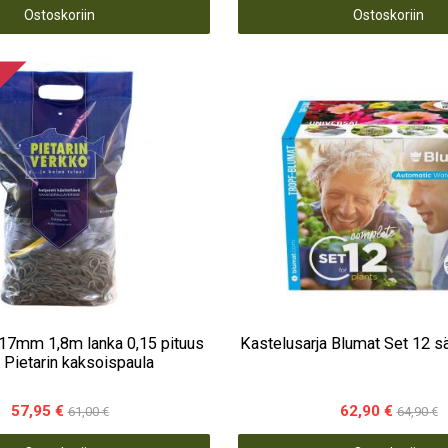
Ostoskoriin
Ostoskoriin
17mm 1,8m lanka 0,15 pituus
Kastelusarja Blumat Set 
 Pietarin kaksoispaula
57,95 €
62,90 €
61,00 €
64,90 €