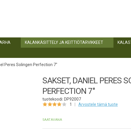
TARHA
KALANKÄSITTELY JA KEITTIÖTARVIKKEET
KALAS
el Peres Solingen Perfection 7"
SAKSET, DANIEL PERES 
PERFECTION 7"
tuotekoodi: DP92007
1
Arvostele
tämä tuote
SAATAVANA