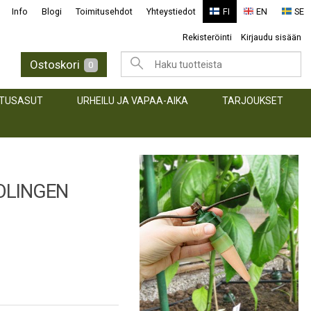
Info
Blogi
Toimitusehdot
Yhteystiedot
FI
EN
SE
Rekisteröinti
Kirjaudu sisään
Ostoskori
0
TUSASUT
URHEILU JA VAPAA-AIKA
TARJOUKSET
SOLINGEN