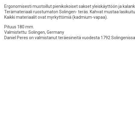
Ergonomisesti muotoillut pienikokoiset sakset yleiskäyttöön ja kala
Terämateriaali ruostumaton Solingen- teräs. Kahvat mustaa lasikuitu
Kaikki materiaalit ovat myrkyttömiä (kadmium-vapaa).
Pituus 180 mm.
Valmistettu: Solingen, Germany
Daniel Peres on valmistanut teräesineitä vuodesta 1792 Solingenissa 