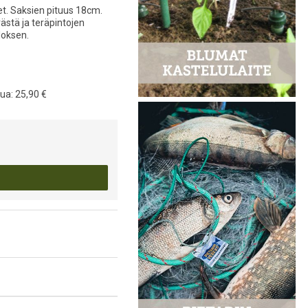
t. Saksien pituus 18cm.
ästä ja teräpintojen
loksen.
kua:
25,90 €