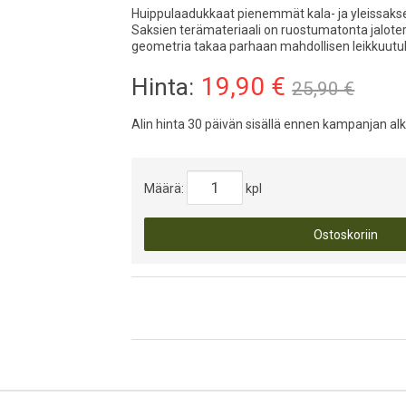
Huippulaadukkaat pienemmät kala- ja yleissakse
Saksien terämateriaali on ruostumatonta jaloter
geometria takaa parhaan mahdollisen leikkuutu
19,90
€
Hinta:
25,90 €
Alin hinta 30 päivän sisällä ennen kampanjan al
Määrä:
kpl
Ostoskoriin