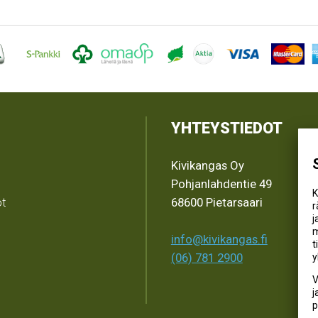
YHTEYSTIEDOT
Kivikangas Oy
Pohjanlahdentie 49
K
ot
68600 Pietarsaari
r
j
m
info@kivikangas.fi
t
(06) 781 2900
y
V
j
p