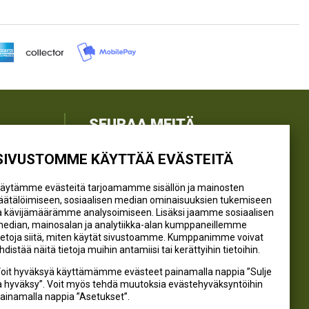
SEURAA MEITÄ
SIVUSTOMME KÄYTTÄÄ EVÄSTEITÄ
@kivikangaskalastus
@kivikangaskasvihuoneet
äytämme evästeitä tarjoamamme sisällön ja mainosten
@kivikangas_kalastus
äätälöimiseen, sosiaalisen median ominaisuuksien tukemiseen
a kävijämäärämme analysoimiseen. Lisäksi jaamme sosiaalisen
@kivikangaskasvihuoneet
edian, mainosalan ja analytiikka-alan kumppaneillemme
Kivikangas Oy
ietoja siitä, miten käytät sivustoamme. Kumppanimme voivat
hdistää näitä tietoja muihin antamiisi tai kerättyihin tietoihin.
oit hyväksyä käyttämämme evästeet painamalla nappia ”Sulje
a hyväksy”. Voit myös tehdä muutoksia evästehyväksyntöihin
ainamalla nappia ”Asetukset”.