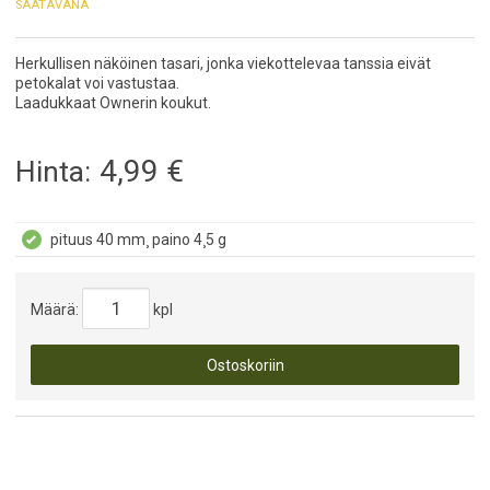
SAATAVANA
Herkullisen näköinen tasari, jonka viekottelevaa tanssia eivät
petokalat voi vastustaa.
Laadukkaat Ownerin koukut.
4,99
€
Hinta:
pituus 40 mm¸ paino 4¸5 g
Määrä:
kpl
Ostoskoriin