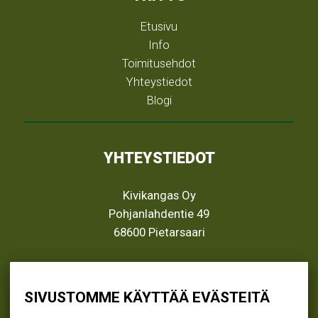
Etusivu
Info
Toimitusehdot
Yhteystiedot
Blogi
YHTEYSTIEDOT
Kivikangas Oy
Pohjanlahdentie 49
68600 Pietarsaari
info@kivikangas.fi
(06) 781 2900
SIVUSTOMME KÄYTTÄÄ EVÄSTEITÄ