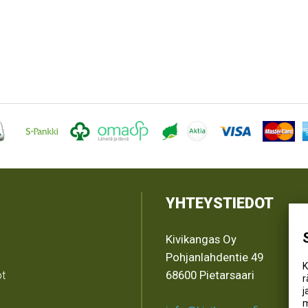
YHTEYSTIEDOT
Kivikangas Oy
Pohjanlahdentie 49
K
ot
68600 Pietarsaari
r
j
m