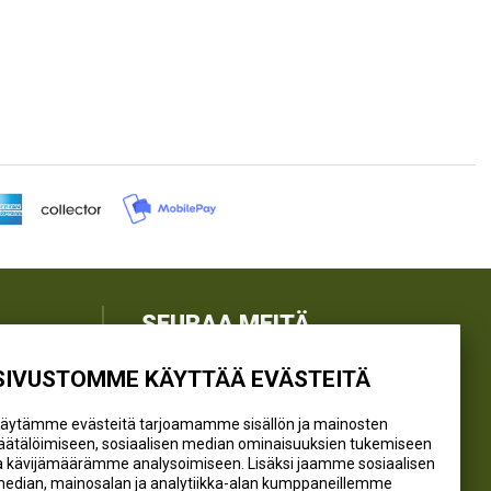
SEURAA MEITÄ
SIVUSTOMME KÄYTTÄÄ EVÄSTEITÄ
@kivikangaskalastus
@kivikangaskasvihuoneet
äytämme evästeitä tarjoamamme sisällön ja mainosten
@kivikangas_kalastus
äätälöimiseen, sosiaalisen median ominaisuuksien tukemiseen
a kävijämäärämme analysoimiseen. Lisäksi jaamme sosiaalisen
@kivikangaskasvihuoneet
edian, mainosalan ja analytiikka-alan kumppaneillemme