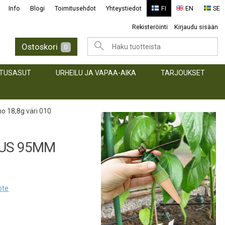
Info
Blogi
Toimitusehdot
Yhteystiedot
FI
EN
SE
Rekisteröinti
Kirjaudu sisään
Ostoskori
0
TUSASUT
URHEILU JA VAPAA-AIKA
TARJOUKSET
o 18,8g väri 010
UUS 95MM
ote