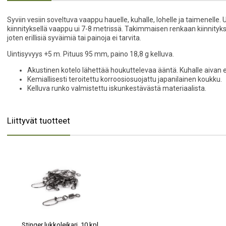
Syviin vesiin soveltuva vaappu hauelle, kuhalle, lohelle ja taimenelle
kiinnityksellä vaappu ui 7-8 metrissä. Takimmaisen renkaan kiinnityks
joten erillisiä syväimiä tai painoja ei tarvita.
Uintisyvyys +5 m. Pituus 95 mm, paino 18,8 g kelluva.
Akustinen kotelo lähettää houkuttelevaa ääntä. Kuhalle aivan e
Kemiallisesti teroitettu korroosiosuojattu japanilainen koukku.
Kelluva runko valmistettu iskunkestävästä materiaalista.
Liittyvät tuotteet
Stinger lukkoleikari, 10 kpl