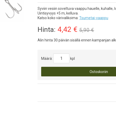
Syviin vesiin soveltuva vaappu hauelle, kuhalle, l
Uintisyvyys +5 m, kelluva.
Katso koko värivalikoima:
Tsumetai-vaappu
4,42
€
Hinta:
5,90 €
Alin hinta 30 päivän sisällä ennen kampanjan al
Määrä:
kpl
Ostoskoriin