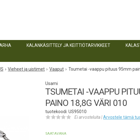
TARHA
KALANKÄSITTELY JA KEITTIÖTARVIKKEET
KALAS
US
Vieheet ja uistimet
Vaaput
Tsumetai -vaappu pituus 95mm pain
Usami
TSUMETAI -VAAPPU PIT
PAINO 18,8G VÄRI 010
tuotekoodi: US95010
Ei arvosteluita |
Arvostele
tämä tu
SAATAVANA