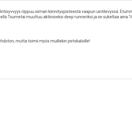
. Uintisyvvyys riippuu siiman kiinnityspisteestä vaapun uintilevyssä. Et
ellä Tsumetai muuttuu aktiiviseksi deep runneriksi ja se sukeltaa aina 
hdoton, mutta toimii myös muillekin petokaloille!