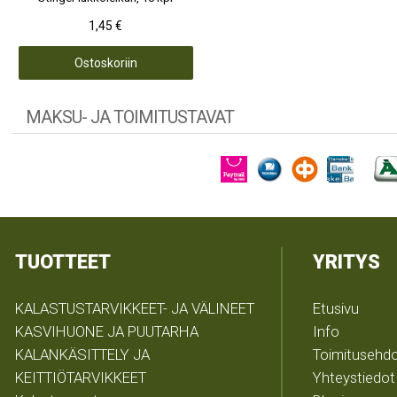
1,45 €
Ostoskoriin
MAKSU- JA TOIMITUSTAVAT
TUOTTEET
YRITYS
KALASTUSTARVIKKEET- JA VÄLINEET
Etusivu
KASVIHUONE JA PUUTARHA
Info
KALANKÄSITTELY JA
Toimitusehd
KEITTIÖTARVIKKEET
Yhteystiedot