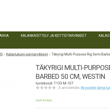
TARHA
KALANKÄSITTELY JA KEITTIÖTARVIKKEET
KALAS
US
Kalastuksen pientarvikkeet
Täkyrigi Multi-Purpose Rig Semi Barb
TÄKYRIGI MULTI-PURPOSE
BARBED 50 CM, WESTIN
tuotekoodi: T133-M-107
Ei arvosteluita |
Arvostele
tämä tu
SAATAVANA