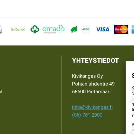
YHTEYSTIEDOT
Kivikangas Oy
Pohjanlahdentie 49
K
ot
68600 Pietarsaari
r
j
m
info@kivikangas.fi
t
(06) 781 2900
y
V
j