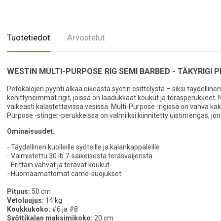
Tuotetiedot
Arvostelut
WESTIN MULTI-PURPOSE RIG SEMI BARBED - TÄKYRIGI 
Petokalojen pyynti alkaa oikeasta syötin esittelystä – siksi täydelli
kehittyneimmät rigit, joissa on laadukkaat koukut ja teräsperukkeet. 
vaikeasti kalastettavissa vesissä. Multi-Purpose -rigissä on vahva k
Purpose -stinger-perukkeissa on valmiiksi kiinnitetty uistinrengas, j
Ominaisuudet:
- Täydellinen kuolleille syöteille ja kalankappaleille
- Valmistettu 30 lb 7-säikeisestä teräsvaijerista
- Erittäin vahvat ja terävät koukut
- Huomaamattomat camo-suojukset
Pituus:
50 cm
Vetoluujus:
14 kg
Koukkukoko:
#6 ja #8
Syöttikalan maksimikoko:
20 cm