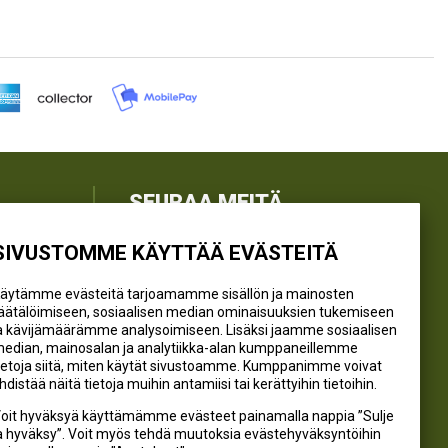
SEURAA MEITÄ
SIVUSTOMME KÄYTTÄÄ EVÄSTEITÄ
@kivikangaskalastus
@kivikangaskasvihuoneet
äytämme evästeitä tarjoamamme sisällön ja mainosten
@kivikangas_kalastus
äätälöimiseen, sosiaalisen median ominaisuuksien tukemiseen
a kävijämäärämme analysoimiseen. Lisäksi jaamme sosiaalisen
@kivikangaskasvihuoneet
edian, mainosalan ja analytiikka-alan kumppaneillemme
Kivikangas Oy
ietoja siitä, miten käytät sivustoamme. Kumppanimme voivat
hdistää näitä tietoja muihin antamiisi tai kerättyihin tietoihin.
oit hyväksyä käyttämämme evästeet painamalla nappia ”Sulje
a hyväksy”. Voit myös tehdä muutoksia evästehyväksyntöihin