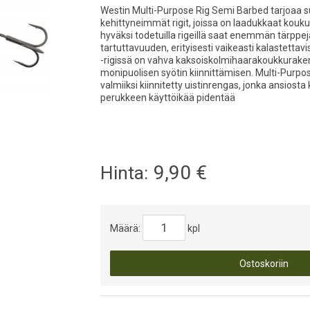
Westin Multi-Purpose Rig Semi Barbed tarjoaa 
kehittyneimmät rigit, joissa on laadukkaat koukut
hyväksi todetuilla rigeillä saat enemmän tärpp
tartuttavuuden, erityisesti vaikeasti kalastettav
-rigissä on vahva kaksoiskolmihaarakoukkuraken
monipuolisen syötin kiinnittämisen. Multi-Purpo
valmiiksi kiinnitetty uistinrengas, jonka ansiosta
perukkeen käyttöikää pidentää
9,90
€
Hinta:
Määrä:
kpl
Ostoskoriin