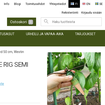
Info
Blogi
Toimitusehdot
Yhteystiedot
FI
EN
SE
Rekisteröinti
Kirjaudu sisään
Ostoskori
0
TUSASUT
URHEILU JA VAPAA-AIKA
TARJOUKSET
ed 50 cm, Westin
 RIG SEMI
ote