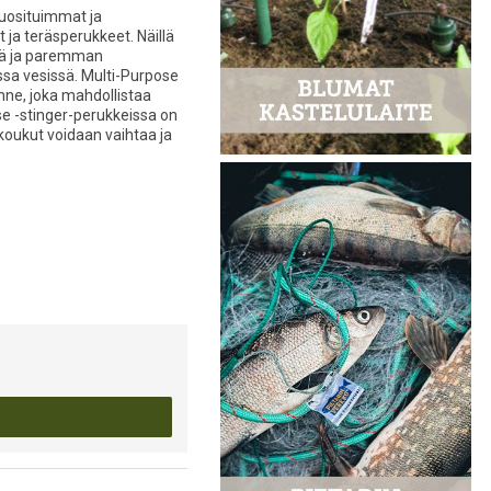
suosituimmat ja
 ja teräsperukkeet. Näillä
ejä ja paremman
issa vesissä. Multi-Purpose
ne, joka mahdollistaa
se -stinger-perukkeissa on
 koukut voidaan vaihtaa ja