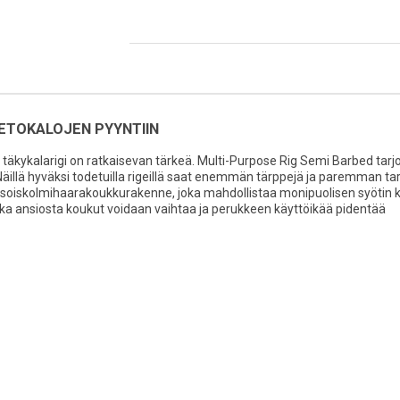
PETOKALOJEN PYYNTIIN
nen täkykalarigi on ratkaisevan tärkeä. Multi-Purpose Rig Semi Barbed tar
Näillä hyväksi todetuilla rigeillä saat enemmän tärppejä ja paremman tar
aksoiskolmihaarakoukkurakenne, joka mahdollistaa monipuolisen syötin ki
onka ansiosta koukut voidaan vaihtaa ja perukkeen käyttöikää pidentää