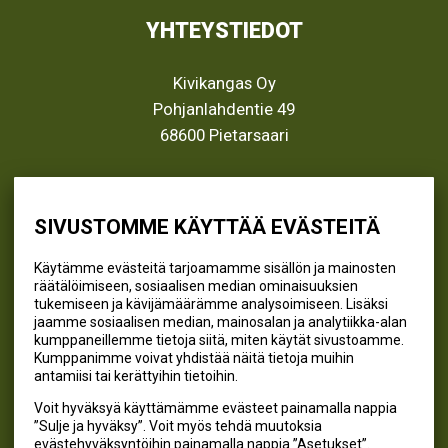
YHTEYSTIEDOT
Kivikangas Oy
Pohjanlahdentie 49
68600 Pietarsaari
info@kivikangas.fi
(06) 781 2900
SIVUSTOMME KÄYTTÄÄ EVÄSTEITÄ
Käytämme evästeitä tarjoamamme sisällön ja mainosten
räätälöimiseen, sosiaalisen median ominaisuuksien
SEURAA MEITÄ
tukemiseen ja kävijämäärämme analysoimiseen. Lisäksi
jaamme sosiaalisen median, mainosalan ja analytiikka-alan
@kivikangaskalastus
kumppaneillemme tietoja siitä, miten käytät sivustoamme.
Kumppanimme voivat yhdistää näitä tietoja muihin
@kivikangaskasvihuoneet
antamiisi tai kerättyihin tietoihin.
@kivikangas_kalastus
Voit hyväksyä käyttämämme evästeet painamalla nappia
@kivikangaskasvihuoneet
”Sulje ja hyväksy”. Voit myös tehdä muutoksia
Kivikangas Oy
evästehyväksyntöihin painamalla nappia ”Asetukset”.