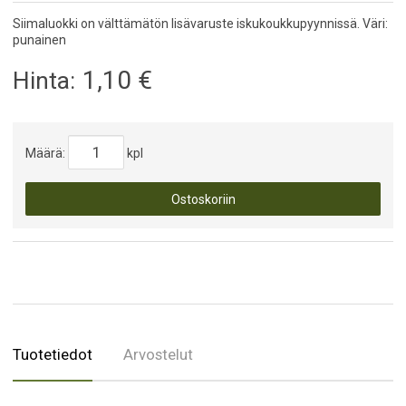
Siimaluokki on välttämätön lisävaruste iskukoukkupyynnissä. Väri:
punainen
1,10
€
Hinta:
Määrä:
kpl
Ostoskoriin
Tuotetiedot
Arvostelut