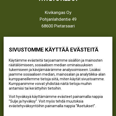
Kivikangas Oy
Pohjanlahdentie 49
68600 Pietarsaari
info@kivikangas.fi
(06) 781 2900
SIVUSTOMME KÄYTTÄÄ EVÄSTEITÄ
Käytämme evästeitä tarjoamamme sisällön ja mainosten
räätälöimiseen, sosiaalisen median ominaisuuksien
SEURAA MEITÄ
tukemiseen ja kävijämäärämme analysoimiseen. Lisäksi
jaamme sosiaalisen median, mainosalan ja analytiikka-alan
@kivikangaskalastus
kumppaneillemme tietoja siitä, miten käytät sivustoamme.
Kumppanimme voivat yhdistää näitä tietoja muihin
@kivikangaskasvihuoneet
antamiisi tai kerättyihin tietoihin.
@kivikangas_kalastus
Voit hyväksyä käyttämämme evästeet painamalla nappia
@kivikangaskasvihuoneet
”Sulje ja hyväksy”. Voit myös tehdä muutoksia
Kivikangas Oy
evästehyväksyntöihin painamalla nappia ”Asetukset”.