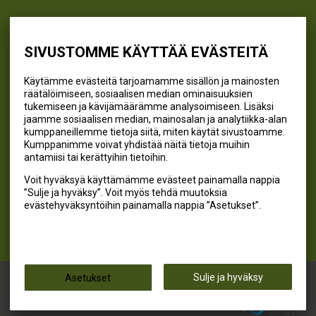
info@kivikangas.fi
(06) 781 2900
SIVUSTOMME KÄYTTÄÄ EVÄSTEITÄ
Käytämme evästeitä tarjoamamme sisällön ja mainosten
räätälöimiseen, sosiaalisen median ominaisuuksien
SEURAA MEITÄ
tukemiseen ja kävijämäärämme analysoimiseen. Lisäksi
jaamme sosiaalisen median, mainosalan ja analytiikka-alan
@kivikangaskalastus
kumppaneillemme tietoja siitä, miten käytät sivustoamme.
Kumppanimme voivat yhdistää näitä tietoja muihin
@kivikangaskasvihuoneet
antamiisi tai kerättyihin tietoihin.
@kivikangas_kalastus
Voit hyväksyä käyttämämme evästeet painamalla nappia
@kivikangaskasvihuoneet
”Sulje ja hyväksy”. Voit myös tehdä muutoksia
Kivikangas Oy
evästehyväksyntöihin painamalla nappia ”Asetukset”.
Kivikangas © 2026
Sulje ja hyväksy
Asetukset
Powered by