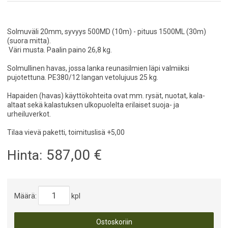
Solmuväli 20mm, syvyys 500MD (10m) - pituus 1500ML (30m)
(suora mitta).
Väri musta. Paalin paino 26,8 kg.
Solmullinen havas, jossa lanka reunasilmien läpi valmiiksi
pujotettuna. PE380/12 langan vetolujuus 25 kg.
Hapaiden (havas) käyttökohteita ovat mm. rysät, nuotat, kala-
altaat sekä kalastuksen ulkopuolelta erilaiset suoja- ja
urheiluverkot.
Tilaa vievä paketti, toimituslisä +5,00
587,00
€
Hinta:
Määrä:
kpl
Ostoskoriin