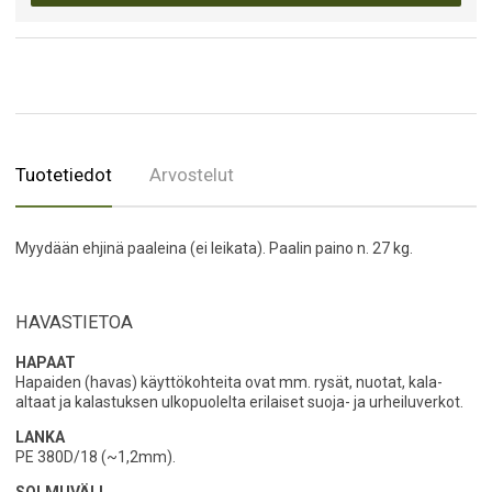
Tuotetiedot
Arvostelut
Myydään ehjinä paaleina (ei leikata). Paalin paino n. 27 kg.
HAVASTIETOA
HAPAAT
Hapaiden (havas) käyttökohteita ovat mm. rysät, nuotat, kala-
altaat ja kalastuksen ulkopuolelta erilaiset suoja- ja urheiluverkot.
LANKA
PE 380D/18 (~1,2mm).
SOLMUVÄLI