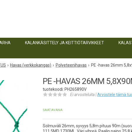
TARHA
KALANKÄSITTELY JA KEITTIÖTARVIKKEET
KALAS
TUS
Havas (verkkokangas)
Polyeteenihavas
PE -havas 26mm 5,8
PE -HAVAS 26MM 5,8X90
tuotekoodi: PH265890V
Ei arvosteluita |
Arvostele
tämä tu
SAATAVANA
Solmuväli 26mm, syvyys 5,8m pituus 90m (suora
111,5MD 1730ML. Väri vihreä. Paalin paino 25,8 