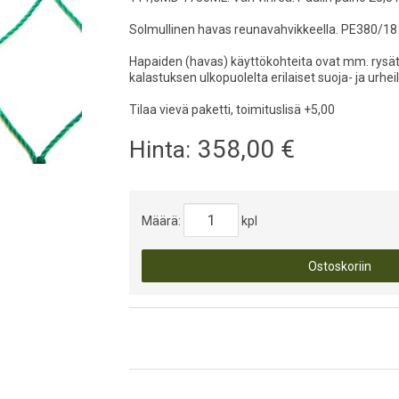
Solmullinen havas reunavahvikkeella. PE380/18 
Hapaiden (havas) käyttökohteita ovat mm. rysät,
kalastuksen ulkopuolelta erilaiset suoja- ja urhei
Tilaa vievä paketti, toimituslisä +5,00
358,00
€
Hinta:
Määrä:
kpl
Ostoskoriin