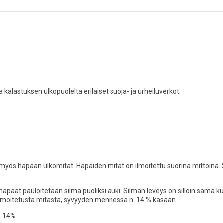
 kalastuksen ulkopuolelta erilaiset suoja- ja urheiluverkot.
s hapaan ulkomitat. Hapaiden mitat on ilmoitettu suorina mittoina.
hapaat pauloitetaan silmä puoliksi auki. Silmän leveys on silloin sama ku
 ilmoitetusta mitasta, syvyyden mennessä n. 14 % kasaan.
s 14%.