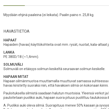
Myydään ehjinä paaleina (ei leikata). Paalin paino n. 25,8 kg.
HAVASTIETOA
HAPAAT
Hapaiden (havas) käyttökohteita ovat mm. rysät, nuotat, kala-altaat ja
LANKA
PE 380D/18 (~1,4mm).
SOLMUVÄLI
Solmuväli on etäisyys solmun keskeltä seuraavan solmun keskelle.
HAPAAN MITAT
Hapaan silmänmuotoa muuttamalla muuttuvat samassa suhteessa myö
havas kiristetty suoraksi niin, että havaksen silmä on kokonaan kiinni.
Pauloituksella silmistä saadaan halutun muotoisia. Yleensä verkot ja 
pauloitetaan puoliksi auki, hapaan suora pituus puolittuu taulukossa
A. Puoliksi auki oleva silmä. Suorapituus menee 50% kasaan ja syvyy