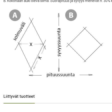
B. Kokonaan auki oleva silmä. Suorapituus ja syvyys menevät n. 30% 
Liittyvät tuotteet