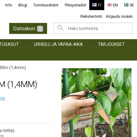
Info
Blogi
Toimitusehdot
Yhteystiedot
FI
EN
SE
Rekisteröinti
Kirjaudu sisään
Ostoskori
0
TUSASUT
URHEILU JA VAPAA-AIKA
TARJOUKSET
x90m (1,4mm)
M (1,4MM)
ote
 mitta).
kg.