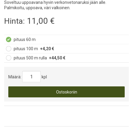
Soveltuu uppoavana hyvin verkonvetonaruksi jään alle.
Palmikoitu, uppoava, väri valkoinen.
11,00
€
Hinta:
pituus 60 m
pituus 100 m
+4,20 €
pituus 500 m rulla
+44,50 €
Määrä:
kpl
Ostoskoriin