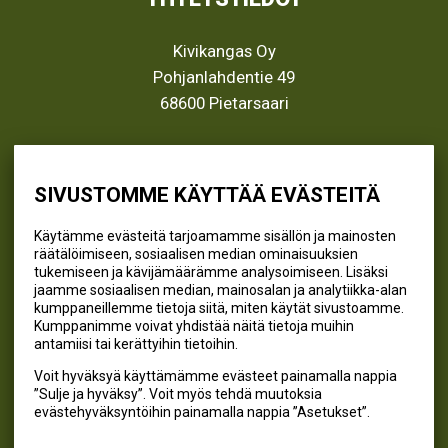
Kivikangas Oy
Pohjanlahdentie 49
68600 Pietarsaari
info@kivikangas.fi
(06) 781 2900
SIVUSTOMME KÄYTTÄÄ EVÄSTEITÄ
Käytämme evästeitä tarjoamamme sisällön ja mainosten
räätälöimiseen, sosiaalisen median ominaisuuksien
SEURAA MEITÄ
tukemiseen ja kävijämäärämme analysoimiseen. Lisäksi
jaamme sosiaalisen median, mainosalan ja analytiikka-alan
@kivikangaskalastus
kumppaneillemme tietoja siitä, miten käytät sivustoamme.
Kumppanimme voivat yhdistää näitä tietoja muihin
@kivikangaskasvihuoneet
antamiisi tai kerättyihin tietoihin.
@kivikangas_kalastus
Voit hyväksyä käyttämämme evästeet painamalla nappia
@kivikangaskasvihuoneet
”Sulje ja hyväksy”. Voit myös tehdä muutoksia
Kivikangas Oy
evästehyväksyntöihin painamalla nappia ”Asetukset”.