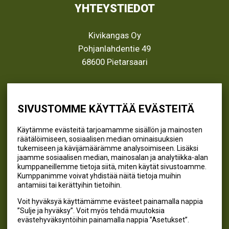
YHTEYSTIEDOT
Kivikangas Oy
Pohjanlahdentie 49
68600 Pietarsaari
info@kivikangas.fi
(06) 781 2900
SIVUSTOMME KÄYTTÄÄ EVÄSTEITÄ
Käytämme evästeitä tarjoamamme sisällön ja mainosten
räätälöimiseen, sosiaalisen median ominaisuuksien
SEURAA MEITÄ
tukemiseen ja kävijämäärämme analysoimiseen. Lisäksi
jaamme sosiaalisen median, mainosalan ja analytiikka-alan
@kivikangaskalastus
kumppaneillemme tietoja siitä, miten käytät sivustoamme.
Kumppanimme voivat yhdistää näitä tietoja muihin
@kivikangaskasvihuoneet
antamiisi tai kerättyihin tietoihin.
@kivikangas_kalastus
Voit hyväksyä käyttämämme evästeet painamalla nappia
@kivikangaskasvihuoneet
”Sulje ja hyväksy”. Voit myös tehdä muutoksia
Kivikangas Oy
evästehyväksyntöihin painamalla nappia ”Asetukset”.