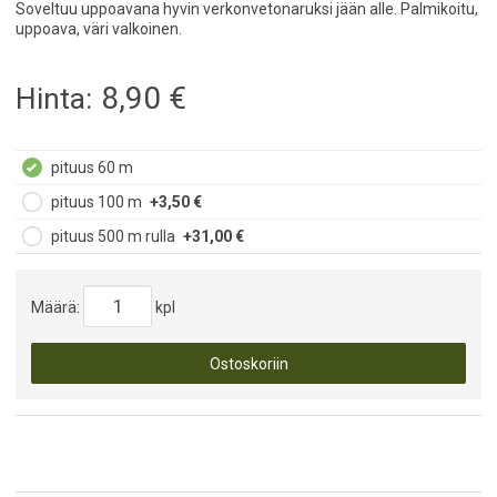
Soveltuu uppoavana hyvin verkonvetonaruksi jään alle. Palmikoitu,
uppoava, väri valkoinen.
8,90
€
Hinta:
pituus 60 m
pituus 100 m
+3,50 €
pituus 500 m rulla
+31,00 €
Määrä:
kpl
Ostoskoriin