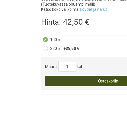
(Tuotekuvassa ohuempi malli)
Katso koko valikoima:
köydet ja narut
42,50
€
Hinta:
100 m
220 m
+38,50 €
Määrä:
kpl
Ostoskoriin