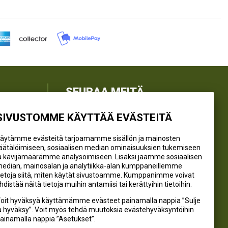
SEURAA MEITÄ
SIVUSTOMME KÄYTTÄÄ EVÄSTEITÄ
@kivikangaskalastus
@kivikangaskasvihuoneet
äytämme evästeitä tarjoamamme sisällön ja mainosten
@kivikangas_kalastus
äätälöimiseen, sosiaalisen median ominaisuuksien tukemiseen
a kävijämäärämme analysoimiseen. Lisäksi jaamme sosiaalisen
@kivikangaskasvihuoneet
edian, mainosalan ja analytiikka-alan kumppaneillemme
Kivikangas Oy
ietoja siitä, miten käytät sivustoamme. Kumppanimme voivat
hdistää näitä tietoja muihin antamiisi tai kerättyihin tietoihin.
oit hyväksyä käyttämämme evästeet painamalla nappia ”Sulje
a hyväksy”. Voit myös tehdä muutoksia evästehyväksyntöihin
ainamalla nappia ”Asetukset”.