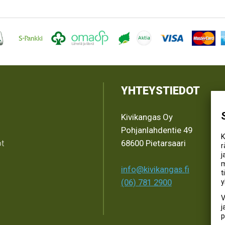
YHTEYSTIEDOT
Kivikangas Oy
Pohjanlahdentie 49
K
ot
68600 Pietarsaari
r
j
m
info@kivikangas.fi
t
(06) 781 2900
y
V
j
p