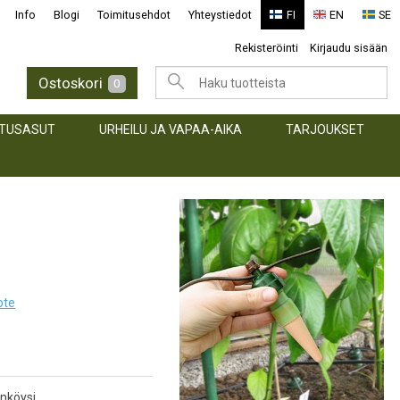
Info
Blogi
Toimitusehdot
Yhteystiedot
FI
EN
SE
Rekisteröinti
Kirjaudu sisään
Ostoskori
0
TUSASUT
URHEILU JA VAPAA-AIKA
TARJOUKSET
ote
nköysi.