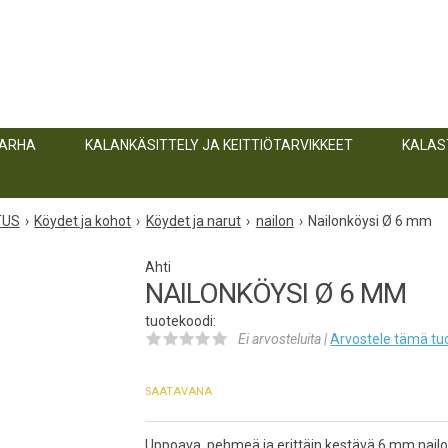
TARHA
KALANKÄSITTELY JA KEITTIÖTARVIKKEET
KALAS
TUS
Köydet ja kohot
Köydet ja narut
nailon
Nailonköysi Ø 6 mm
Ahti
NAILONKÖYSI Ø 6 MM
tuotekoodi:
Ei arvosteluita |
Arvostele
tämä tu
SAATAVANA
Uppoava, pehmeä ja erittäin kestävä 6 mm nailo