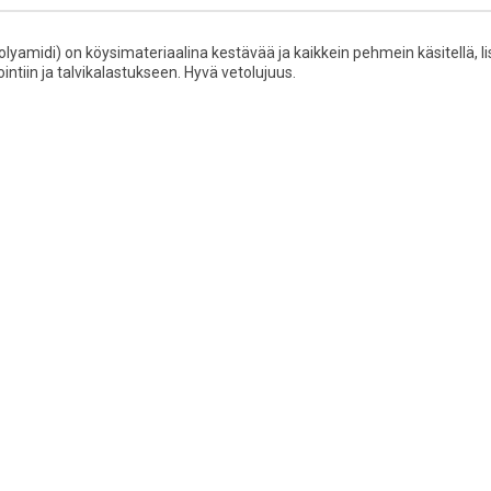
olyamidi) on köysimateriaalina kestävää ja kaikkein pehmein käsitellä, li
tiin ja talvikalastukseen. Hyvä vetolujuus.