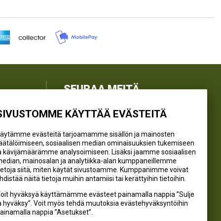
SEURAA MEITÄ
SIVUSTOMME KÄYTTÄÄ EVÄSTEITÄ
@kivikangaskalastus
@kivikangaskasvihuoneet
äytämme evästeitä tarjoamamme sisällön ja mainosten
@kivikangas_kalastus
äätälöimiseen, sosiaalisen median ominaisuuksien tukemiseen
a kävijämäärämme analysoimiseen. Lisäksi jaamme sosiaalisen
@kivikangaskasvihuoneet
edian, mainosalan ja analytiikka-alan kumppaneillemme
Kivikangas Oy
ietoja siitä, miten käytät sivustoamme. Kumppanimme voivat
hdistää näitä tietoja muihin antamiisi tai kerättyihin tietoihin.
oit hyväksyä käyttämämme evästeet painamalla nappia ”Sulje
a hyväksy”. Voit myös tehdä muutoksia evästehyväksyntöihin
ainamalla nappia ”Asetukset”.