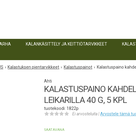
TARHA
KALANKÄSITTELY JA KEITTIÖTARVIKKEET
KALAS
US
Kalastuksen pientarvikkeet
Kalastuspainot
Kalastuspaino kahdella
Ahti
KALASTUSPAINO KAHDE
LEIKARILLA 40 G, 5 KPL
tuotekoodi: 1822p
Ei arvosteluita |
Arvostele
tämä tu
SAATAVANA