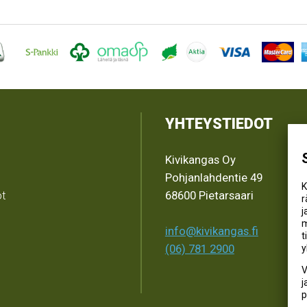
YHTEYSTIEDOT
Kivikangas Oy
Pohjanlahdentie 49
K
ot
68600 Pietarsaari
r
j
m
info@kivikangas.fi
t
(06) 781 2900
y
V
j
p