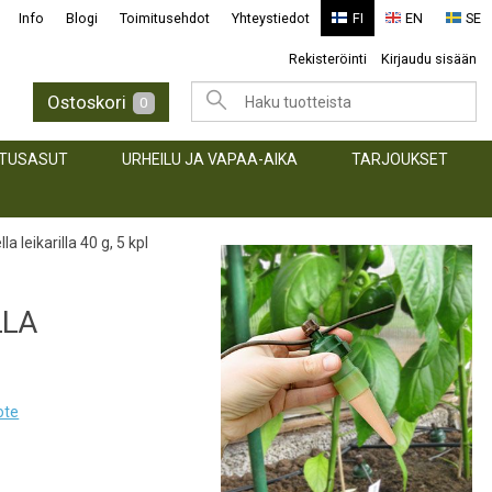
Info
Blogi
Toimitusehdot
Yhteystiedot
FI
EN
SE
Rekisteröinti
Kirjaudu sisään
Ostoskori
0
TUSASUT
URHEILU JA VAPAA-AIKA
TARJOUKSET
 leikarilla 40 g, 5 kpl
LLA
ote