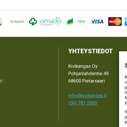
YHTEYSTIEDOT
Kivikangas Oy
Pohjanlahdentie 49
K
ot
68600 Pietarsaari
r
j
m
info@kivikangas.fi
t
(06) 781 2900
y
V
j
p