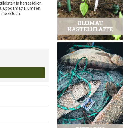
laisten ja harrastajien
llä, uppoamatta lumeen.
n maastoon.