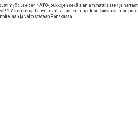
 ovat myös useiden NATO-joukkojen sekä alan ammattilaisten ja harrast
IP 25” lumikengät soveltuvat tasaiseen maastoon. Niissä on monipuolis
nnitellaan ja valmistetaan Ranskassa.