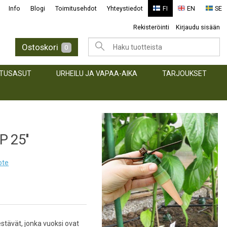
Info
Blogi
Toimitusehdot
Yhteystiedot
FI
EN
SE
Rekisteröinti
Kirjaudu sisään
Ostoskori
0
TUSASUT
URHEILU JA VAPAA-AIKA
TARJOUKSET
 25''
ote
stävät, jonka vuoksi ovat