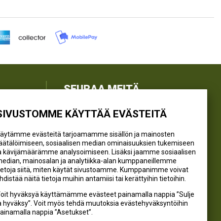
SEURAA MEITÄ
SIVUSTOMME KÄYTTÄÄ EVÄSTEITÄ
@kivikangaskalastus
@kivikangaskasvihuoneet
äytämme evästeitä tarjoamamme sisällön ja mainosten
@kivikangas_kalastus
äätälöimiseen, sosiaalisen median ominaisuuksien tukemiseen
a kävijämäärämme analysoimiseen. Lisäksi jaamme sosiaalisen
@kivikangaskasvihuoneet
edian, mainosalan ja analytiikka-alan kumppaneillemme
Kivikangas Oy
ietoja siitä, miten käytät sivustoamme. Kumppanimme voivat
hdistää näitä tietoja muihin antamiisi tai kerättyihin tietoihin.
oit hyväksyä käyttämämme evästeet painamalla nappia ”Sulje
a hyväksy”. Voit myös tehdä muutoksia evästehyväksyntöihin
ainamalla nappia ”Asetukset”.