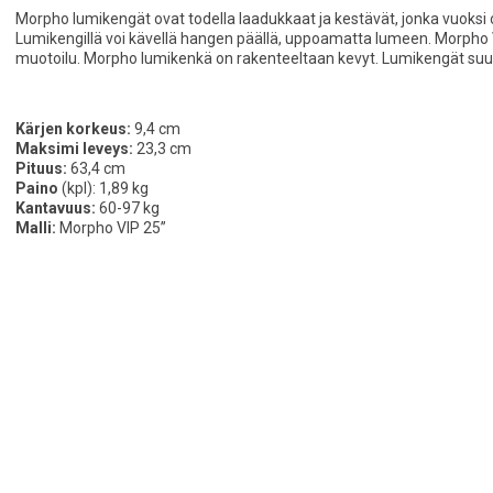
Morpho lumikengät ovat todella laadukkaat ja kestävät, jonka vuoksi
Lumikengillä voi kävellä hangen päällä, uppoamatta lumeen. Morpho V
muotoilu. Morpho lumikenkä on rakenteeltaan kevyt. Lumikengät suu
Kärjen korkeus:
9,4 cm
Maksimi leveys:
23,3 cm
Pituus:
63,4 cm
Paino
(kpl): 1,89 kg
Kantavuus:
60-97 kg
Malli:
Morpho VIP 25”