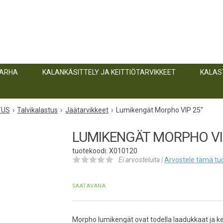
TARHA
KALANKÄSITTELY JA KEITTIÖTARVIKKEET
KALAS
TUS
Talvikalastus
Jäätarvikkeet
Lumikengät Morpho VIP 25''
LUMIKENGÄT MORPHO VIP
tuotekoodi: X010120
Ei arvosteluita |
Arvostele
tämä tu
SAATAVANA
Morpho lumikengät ovat todella laadukkaat ja ke