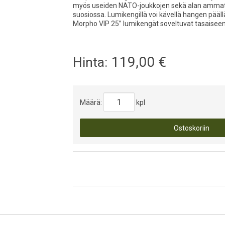
myös useiden NATO-joukkojen sekä alan ammatti
suosiossa. Lumikengillä voi kävellä hangen pää
Morpho VIP 25” lumikengät soveltuvat tasaisee
119,00
€
Hinta:
Määrä:
kpl
Ostoskoriin