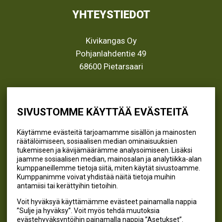
YHTEYSTIEDOT
Kivikangas Oy
Pohjanlahdentie 49
68600 Pietarsaari
info@kivikangas.fi
(06) 781 2900
SIVUSTOMME KÄYTTÄÄ EVÄSTEITÄ
Käytämme evästeitä tarjoamamme sisällön ja mainosten
räätälöimiseen, sosiaalisen median ominaisuuksien
SEURAA MEITÄ
tukemiseen ja kävijämäärämme analysoimiseen. Lisäksi
jaamme sosiaalisen median, mainosalan ja analytiikka-alan
@kivikangaskalastus
kumppaneillemme tietoja siitä, miten käytät sivustoamme.
Kumppanimme voivat yhdistää näitä tietoja muihin
@kivikangaskasvihuoneet
antamiisi tai kerättyihin tietoihin.
@kivikangas_kalastus
Voit hyväksyä käyttämämme evästeet painamalla nappia
@kivikangaskasvihuoneet
”Sulje ja hyväksy”. Voit myös tehdä muutoksia
Kivikangas Oy
evästehyväksyntöihin painamalla nappia ”Asetukset”.