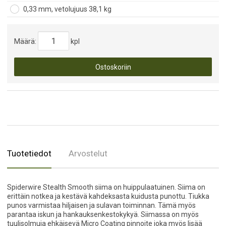
0,33 mm, vetolujuus 38,1 kg
Määrä:
kpl
Ostoskoriin
Tuotetiedot
Arvostelut
Spiderwire Stealth Smooth siima on huippulaatuinen. Siima on
erittäin notkea ja kestävä kahdeksasta kuidusta punottu. Tiukka
punos varmistaa hiljaisen ja sulavan toiminnan. Tämä myös
parantaa iskun ja hankauksenkestokykyä. Siimassa on myös
tuulisolmuja ehkäisevä Micro Coating pinnoite joka myös lisää