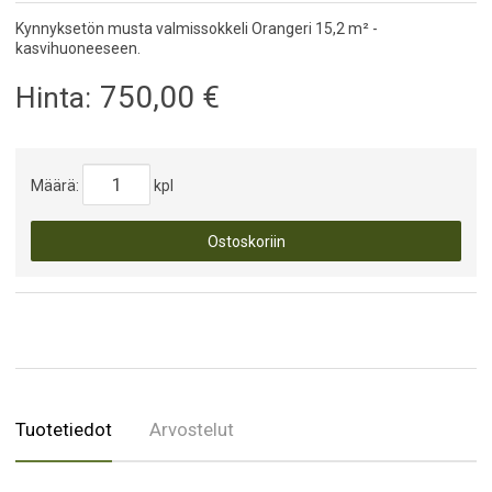
Kynnyksetön musta valmissokkeli Orangeri 15,2 m² -
kasvihuoneeseen.
750,00
€
Hinta:
Määrä:
kpl
Ostoskoriin
Tuotetiedot
Arvostelut