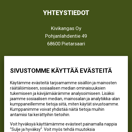
YHTEYSTIEDOT
Kivikangas Oy
Pohjanlahdentie 49
68600 Pietarsaari
info@kivikangas.fi
(06) 781 2900
SIVUSTOMME KÄYTTÄÄ EVÄSTEITÄ
Käytämme evästeitä tarjoamamme sisällön ja mainosten
räätälöimiseen, sosiaalisen median ominaisuuksien
SEURAA MEITÄ
tukemiseen ja kävijämäärämme analysoimiseen. Lisäksi
jaamme sosiaalisen median, mainosalan ja analytiikka-alan
@kivikangaskalastus
kumppaneillemme tietoja siitä, miten käytät sivustoamme.
Kumppanimme voivat yhdistää näitä tietoja muihin
@kivikangaskasvihuoneet
antamiisi tai kerättyihin tietoihin.
@kivikangas_kalastus
Voit hyväksyä käyttämämme evästeet painamalla nappia
@kivikangaskasvihuoneet
”Sulje ja hyväksy”. Voit myös tehdä muutoksia