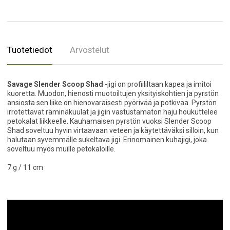
Tuotetiedot
Arvostelut
Savage Slender Scoop Shad
-jigi on profiililtaan kapea ja imitoi
kuoretta. Muodon, hienosti muotoiltujen yksityiskohtien ja pyrstön
ansiosta sen liike on hienovaraisesti pyörivää ja potkivaa. Pyrstön
irrotettavat räminäkuulat ja jigin vastustamaton haju houkuttelee
petokalat liikkeelle. Kauhamaisen pyrstön vuoksi Slender Scoop
Shad soveltuu hyvin virtaavaan veteen ja käytettäväksi silloin, kun
halutaan syvemmälle sukeltava jigi. Erinomainen kuhajigi, joka
soveltuu myös muille petokaloille.
7 g / 11 cm