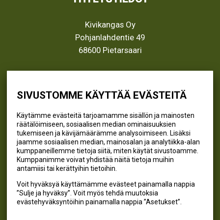
Kivikangas Oy
Pohjanlahdentie 49
68600 Pietarsaari
info@kivikangas.fi
(06) 781 2900
SIVUSTOMME KÄYTTÄÄ EVÄSTEITÄ
Käytämme evästeitä tarjoamamme sisällön ja mainosten
räätälöimiseen, sosiaalisen median ominaisuuksien
SEURAA MEITÄ
tukemiseen ja kävijämäärämme analysoimiseen. Lisäksi
jaamme sosiaalisen median, mainosalan ja analytiikka-alan
@kivikangaskalastus
kumppaneillemme tietoja siitä, miten käytät sivustoamme.
Kumppanimme voivat yhdistää näitä tietoja muihin
@kivikangaskasvihuoneet
antamiisi tai kerättyihin tietoihin.
@kivikangas_kalastus
Voit hyväksyä käyttämämme evästeet painamalla nappia
@kivikangaskasvihuoneet
”Sulje ja hyväksy”. Voit myös tehdä muutoksia
Kivikangas Oy
evästehyväksyntöihin painamalla nappia ”Asetukset”.