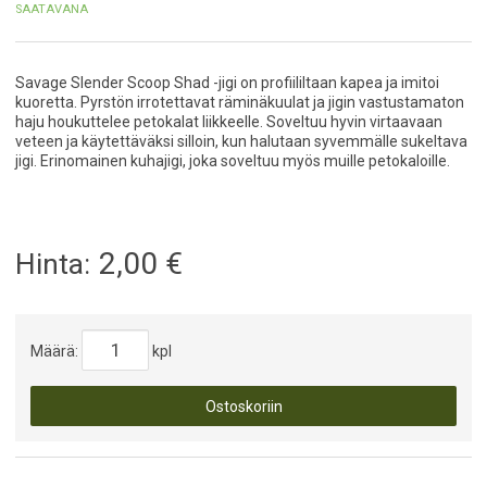
SAATAVANA
Savage Slender Scoop Shad -jigi on profiililtaan kapea ja imitoi
kuoretta. Pyrstön irrotettavat räminäkuulat ja jigin vastustamaton
haju houkuttelee petokalat liikkeelle. Soveltuu hyvin virtaavaan
veteen ja käytettäväksi silloin, kun halutaan syvemmälle sukeltava
jigi. Erinomainen kuhajigi, joka soveltuu myös muille petokaloille.
2,00
€
Hinta:
Määrä:
kpl
Ostoskoriin