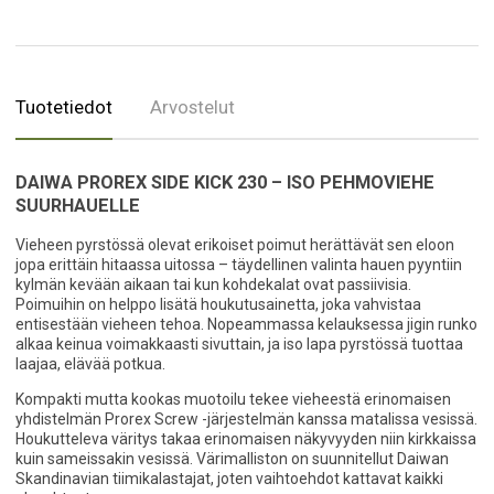
Tuotetiedot
Arvostelut
DAIWA PROREX SIDE KICK 230 – ISO PEHMOVIEHE
SUURHAUELLE
Vieheen pyrstössä olevat erikoiset poimut herättävät sen eloon
jopa erittäin hitaassa uitossa – täydellinen valinta hauen pyyntiin
kylmän kevään aikaan tai kun kohdekalat ovat passiivisia.
Poimuihin on helppo lisätä houkutusainetta, joka vahvistaa
entisestään vieheen tehoa. Nopeammassa kelauksessa jigin runko
alkaa keinua voimakkaasti sivuttain, ja iso lapa pyrstössä tuottaa
laajaa, elävää potkua.
Kompakti mutta kookas muotoilu tekee vieheestä erinomaisen
yhdistelmän Prorex Screw -järjestelmän kanssa matalissa vesissä.
Houkutteleva väritys takaa erinomaisen näkyvyyden niin kirkkaissa
kuin sameissakin vesissä. Värimalliston on suunnitellut Daiwan
Skandinavian tiimikalastajat, joten vaihtoehdot kattavat kaikki