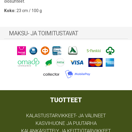
olosuhteet.
Koko:
23 cm / 100 g
MAKSU- JA TOIMITUSTAVAT
TUOTTEET
KALASTUSTARVIKKEET- JA VÄLINEET
KASVIHUONE JA PUUTARHA
KALANKÄSITTELY JA KEITTIÖTARVIKKEET