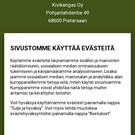
Kivikangas Oy
Pohjanlahdentie 49
68600 Pietarsaari
info@kivikangas.fi
(06) 781 2900
SIVUSTOMME KÄYTTÄÄ EVÄSTEITÄ
Käytämme evästeitä tarjoamamme sisällön ja mainosten
räätälöimiseen, sosiaalisen median ominaisuuksien
SEURAA MEITÄ
tukemiseen ja kävijämäärämme analysoimiseen. Lisäksi
jaamme sosiaalisen median, mainosalan ja analytiikka-alan
@kivikangaskalastus
kumppaneillemme tietoja siitä, miten käytät sivustoamme.
Kumppanimme voivat yhdistää näitä tietoja muihin
@kivikangaskasvihuoneet
antamiisi tai kerättyihin tietoihin.
@kivikangas_kalastus
Voit hyväksyä käyttämämme evästeet painamalla nappia
@kivikangaskasvihuoneet
”Sulje ja hyväksy”. Voit myös tehdä muutoksia
Kivikangas Oy
evästehyväksyntöihin painamalla nappia ”Asetukset”.