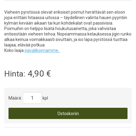
Vieheen pyrstössä olevat erikoiset poimut herättävät sen eloon
jopa erittäin hitaassa uitossa – täydellinen valinta hauen pyyntiin
kylmän kevään aikaan tai kun kohdekalat ovat passiivisia.
Poimuihin on helppo lisätä houkutusainetta, joka vahvistaa
entisestään vieheen tehoa. Nopeammassa kelauksessa jigin runko
alkaa keinua voimakkaasti sivuttain, ja iso lapa pyrstössä tuottaa
laajaa, elävää potkua.
Koko laaja
jigivalikoimamme.
4,90
€
Hinta:
Määrä:
kpl
Ostoskoriin