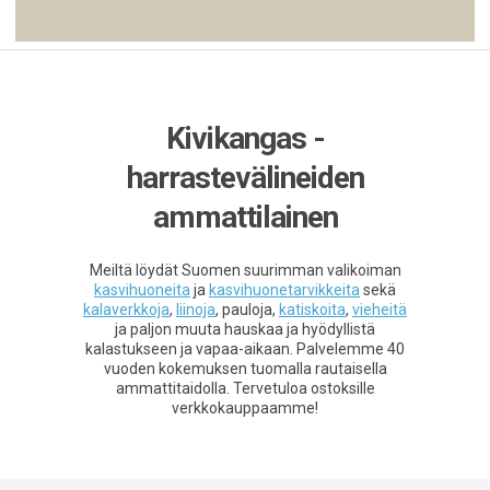
Kivikangas -
harrastevälineiden
ammattilainen
Meiltä löydät Suomen suurimman valikoiman
kasvihuoneita
ja
kasvihuonetarvikkeita
sekä
kalaverkkoja
,
liinoja
, pauloja,
katiskoita
,
vieheitä
ja paljon muuta hauskaa ja hyödyllistä
kalastukseen ja vapaa-aikaan. Palvelemme 40
vuoden kokemuksen tuomalla rautaisella
ammattitaidolla. Tervetuloa ostoksille
verkkokauppaamme!