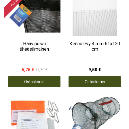
ALE 50 %
Haavipussi
Kennolevy 4 mm 61x120
tiheäsilmäinen
cm
5,75 €
9,50 €
11,50 €
Ostoskoriin
Ostoskoriin