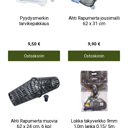
Pyydysmerkin
Ahti Rapumerta jousimalli
tarvikepakkaus
62 x 31 cm
9,50 €
9,90 €
Ostoskoriin
Ostoskoriin
Ahti Rapumerta muovia
Lokka täkyverkko 9mm
62 x 24 cm, 6 kpl
1,0m lanka 0,15/ 5m