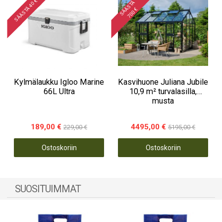
SÄÄSTÄ 40 €
S
Ä
Ä
S
T
Ä
7
0
0
€
Kylmälaukku Igloo Marine
Kasvihuone Juliana Jubile
66L Ultra
10,9 m² turvalasilla,
musta
189,00 €
4495,00 €
229,00 €
5195,00 €
Ostoskoriin
Ostoskoriin
SUOSITUIMMAT