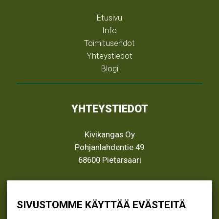
Etusivu
Info
Toimitusehdot
Yhteystiedot
Blogi
YHTEYSTIEDOT
Kivikangas Oy
Pohjanlahdentie 49
68600 Pietarsaari
info@kivikangas.fi
(06) 781 2900
SIVUSTOMME KÄYTTÄÄ EVÄSTEITÄ