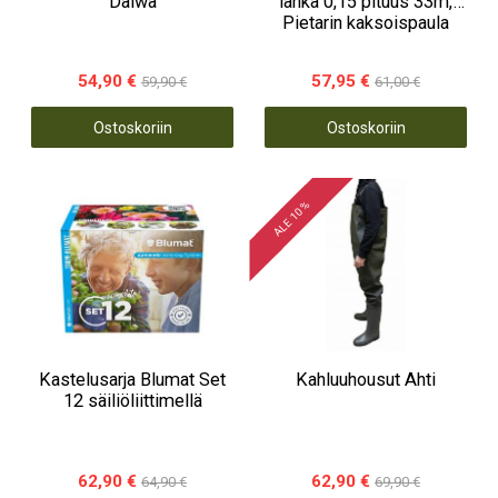
Daiwa
lanka 0,15 pituus 33m,
Pietarin kaksoispaula
54,90 €
57,95 €
59,90 €
61,00 €
Ostoskoriin
Ostoskoriin
ALE 10 %
Kastelusarja Blumat Set
Kahluuhousut Ahti
12 säiliöliittimellä
62,90 €
62,90 €
64,90 €
69,90 €