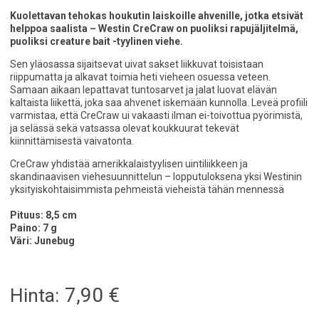
Kuolettavan tehokas houkutin laiskoille ahvenille, jotka etsivät
helppoa saalista – Westin CreCraw on puoliksi rapujäljitelmä,
puoliksi creature bait -tyylinen viehe.
Sen yläosassa sijaitsevat uivat sakset liikkuvat toisistaan
riippumatta ja alkavat toimia heti vieheen osuessa veteen.
Samaan aikaan lepattavat tuntosarvet ja jalat luovat elävän
kaltaista liikettä, joka saa ahvenet iskemään kunnolla. Leveä profiili
varmistaa, että CreCraw ui vakaasti ilman ei-toivottua pyörimistä,
ja selässä sekä vatsassa olevat koukkuurat tekevät
kiinnittämisestä vaivatonta.
CreCraw yhdistää amerikkalaistyylisen uintiliikkeen ja
skandinaavisen viehesuunnittelun – lopputuloksena yksi Westinin
yksityiskohtaisimmista pehmeistä vieheistä tähän mennessä
Pituus: 8,5 cm
Paino: 7 g
Väri: Junebug
7,90
€
Hinta: