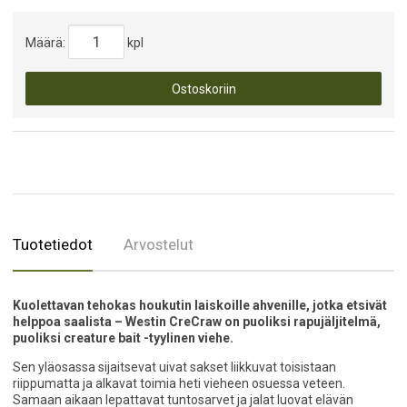
Määrä:
kpl
Ostoskoriin
Tuotetiedot
Arvostelut
Kuolettavan tehokas houkutin laiskoille ahvenille, jotka etsivät
helppoa saalista – Westin CreCraw on puoliksi rapujäljitelmä,
puoliksi creature bait -tyylinen viehe.
Sen yläosassa sijaitsevat uivat sakset liikkuvat toisistaan
riippumatta ja alkavat toimia heti vieheen osuessa veteen.
Samaan aikaan lepattavat tuntosarvet ja jalat luovat elävän