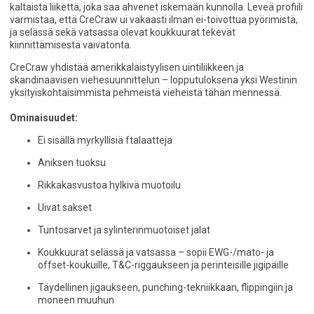
kaltaista liikettä, joka saa ahvenet iskemään kunnolla. Leveä profiili
varmistaa, että CreCraw ui vakaasti ilman ei-toivottua pyörimistä,
ja selässä sekä vatsassa olevat koukkuurat tekevät
kiinnittämisestä vaivatonta.
CreCraw yhdistää amerikkalaistyylisen uintiliikkeen ja
skandinaavisen viehesuunnittelun – lopputuloksena yksi Westinin
yksityiskohtaisimmista pehmeistä vieheistä tähän mennessä.
Ominaisuudet:
Ei sisällä myrkyllisiä ftalaatteja
Aniksen tuoksu
Rikkakasvustoa hylkivä muotoilu
Uivat sakset
Tuntosarvet ja sylinterinmuotoiset jalat
Koukkuurat selässä ja vatsassa – sopii EWG-/mato- ja
offset-koukuille, T&C-riggaukseen ja perinteisille jigipäille
Täydellinen jigaukseen, punching-tekniikkaan, flippingiin ja
moneen muuhun