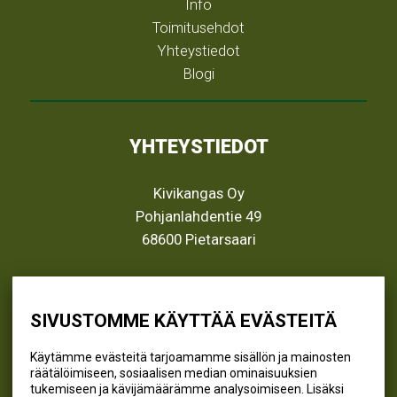
Info
Toimitusehdot
Yhteystiedot
Blogi
YHTEYSTIEDOT
Kivikangas Oy
Pohjanlahdentie 49
68600 Pietarsaari
info@kivikangas.fi
(06) 781 2900
SIVUSTOMME KÄYTTÄÄ EVÄSTEITÄ
Käytämme evästeitä tarjoamamme sisällön ja mainosten
räätälöimiseen, sosiaalisen median ominaisuuksien
SEURAA MEITÄ
tukemiseen ja kävijämäärämme analysoimiseen. Lisäksi