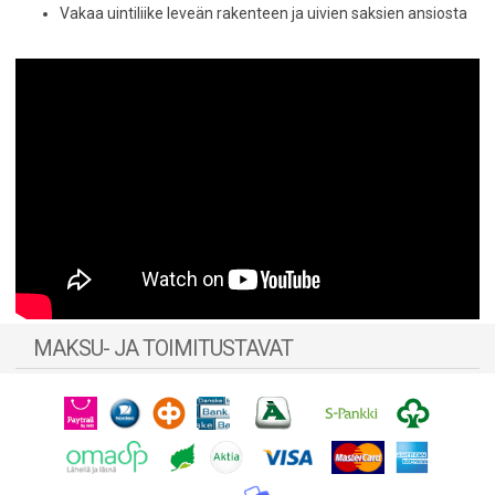
Vakaa uintiliike leveän rakenteen ja uivien saksien ansiosta
MAKSU- JA TOIMITUSTAVAT