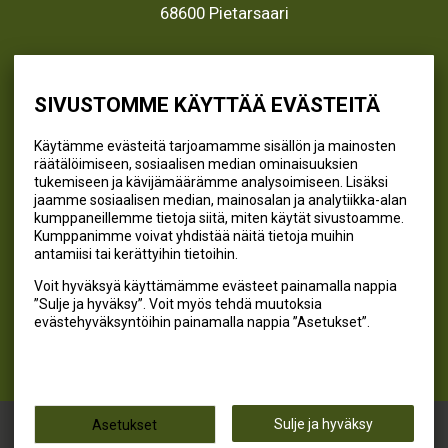
68600 Pietarsaari
info@kivikangas.fi
(06) 781 2900
SIVUSTOMME KÄYTTÄÄ EVÄSTEITÄ
Käytämme evästeitä tarjoamamme sisällön ja mainosten
räätälöimiseen, sosiaalisen median ominaisuuksien
SEURAA MEITÄ
tukemiseen ja kävijämäärämme analysoimiseen. Lisäksi
jaamme sosiaalisen median, mainosalan ja analytiikka-alan
@kivikangaskalastus
kumppaneillemme tietoja siitä, miten käytät sivustoamme.
Kumppanimme voivat yhdistää näitä tietoja muihin
@kivikangaskasvihuoneet
antamiisi tai kerättyihin tietoihin.
@kivikangas_kalastus
Voit hyväksyä käyttämämme evästeet painamalla nappia
@kivikangaskasvihuoneet
”Sulje ja hyväksy”. Voit myös tehdä muutoksia
Kivikangas Oy
evästehyväksyntöihin painamalla nappia ”Asetukset”.
Kivikangas © 2026
Sulje ja hyväksy
Asetukset