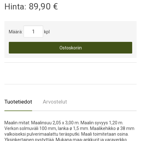
89,90
€
Hinta:
Määrä:
kpl
Ostoskoriin
Tuotetiedot
Arvostelut
Maalin mitat: Maalinsuu 2,05 x 3,00 m. Maalin syvyys 1,20 m.
Verkon solmuväli 100 mm, lanka ø 1,5 mm. Maalikehikko ø 38 mm
valkoiseksi pulverimaalattu teräsputki. Maali toimitetaan osina.
Yksinkertainen pystyttää. Mukana maa-ankkurit ja varaverkko.