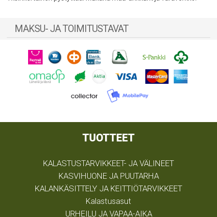
MAKSU- JA TOIMITUSTAVAT
TUOTTEET
KALASTUSTARVIKKEET- JA VÄLINEET
KASVIHUONE JA PUUTARHA
KALANKÄSITTELY JA KEITTIÖTARVIKKEET
Kalastusasut
URHEILU JA VAPAA-AIKA