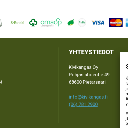
YHTEYSTIEDOT
Kivikangas Oy
Pohjanlahdentie 49
K
ot
68600 Pietarsaari
r
j
m
info@kivikangas.fi
t
(06) 781 2900
y
V
j
p