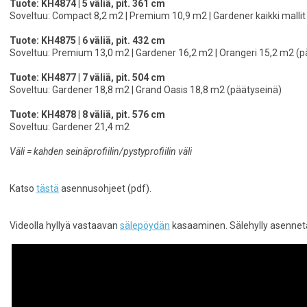
Tuote: KH4874 | 5 väliä, pit. 361 cm
Soveltuu: Compact 8,2 m2 | Premium 10,9 m2 | Gardener kaikki mallit 
Tuote: KH4875 | 6 väliä, pit. 432 cm
Soveltuu: Premium 13,0 m2 | Gardener 16,2 m2 | Orangeri 15,2 m2 (p
Tuote: KH4877 | 7 väliä, pit. 504 cm
Soveltuu: Gardener 18,8 m2 | Grand Oasis 18,8 m2 (päätyseinä)
Tuote: KH4878 | 8 väliä, pit. 576 cm
Soveltuu: Gardener 21,4 m2
Väli = kahden seinäprofiilin/pystyprofiilin väli
Katso
tästä
asennusohjeet (pdf).
Videolla hyllyä vastaavan
sälepöydän
kasaaminen. Sälehylly asenneta