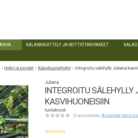
TARHA
KALANKÄSITTELY JA KEITTIÖTARVIKKEET
KALAS
Hyllyt ja pöydät
Kasvihuonehyllyt
Integroitu sälehylly Juliana kasv
Juliana
INTEGROITU SÄLEHYLLY 
KASVIHUONEISIIN
tuotekoodi:
Ei arvosteluita |
Arvostele
tämä tu
SAATAVANA