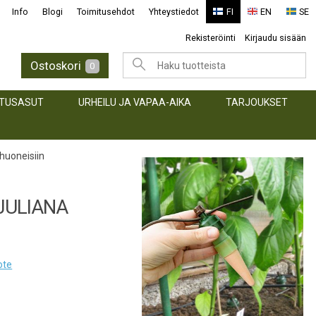
Info
Blogi
Toimitusehdot
Yhteystiedot
FI
EN
SE
Rekisteröinti
Kirjaudu sisään
Ostoskori
0
TUSASUT
URHEILU JA VAPAA-AIKA
TARJOUKSET
ihuoneisiin
JULIANA
ote