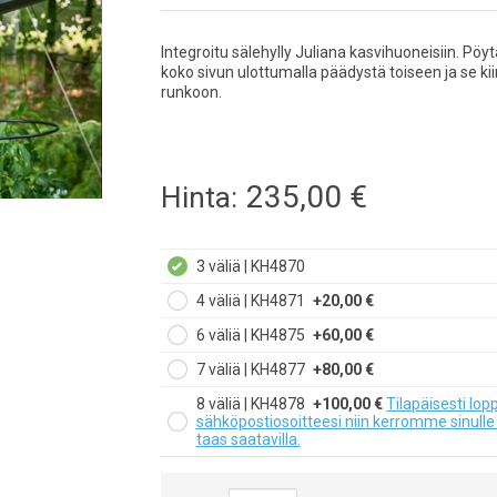
Integroitu sälehylly Juliana kasvihuoneisiin. P
koko sivun ulottumalla päädystä toiseen ja se k
runkoon.
235,00
€
Hinta:
3 väliä | KH4870
4 väliä | KH4871
+20,00 €
6 väliä | KH4875
+60,00 €
7 väliä | KH4877
+80,00 €
8 väliä | KH4878
+100,00 €
Tilapäisesti lo
sähköpostiosoitteesi niin kerromme sinulle
taas saatavilla.