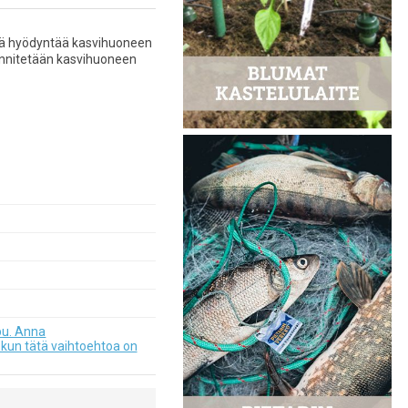
öytä hyödyntää kasvihuoneen
iinnitetään kasvihuoneen
ppu. Anna
 kun tätä vaihtoehtoa on