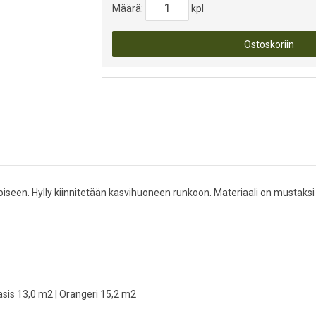
Määrä:
kpl
Ostoskoriin
iseen. Hylly kiinnitetään kasvihuoneen runkoon. Materiaali on mustaksi
sis 13,0 m2 | Orangeri 15,2 m2