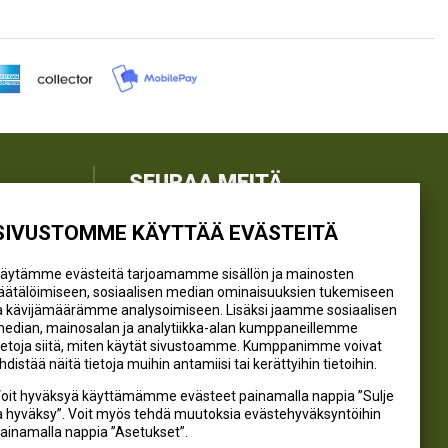
SEURAA MEITÄ
SIVUSTOMME KÄYTTÄÄ EVÄSTEITÄ
@kivikangaskalastus
@kivikangaskasvihuoneet
äytämme evästeitä tarjoamamme sisällön ja mainosten
@kivikangas_kalastus
äätälöimiseen, sosiaalisen median ominaisuuksien tukemiseen
a kävijämäärämme analysoimiseen. Lisäksi jaamme sosiaalisen
@kivikangaskasvihuoneet
edian, mainosalan ja analytiikka-alan kumppaneillemme
Kivikangas Oy
ietoja siitä, miten käytät sivustoamme. Kumppanimme voivat
hdistää näitä tietoja muihin antamiisi tai kerättyihin tietoihin.
oit hyväksyä käyttämämme evästeet painamalla nappia ”Sulje
a hyväksy”. Voit myös tehdä muutoksia evästehyväksyntöihin
ainamalla nappia ”Asetukset”.