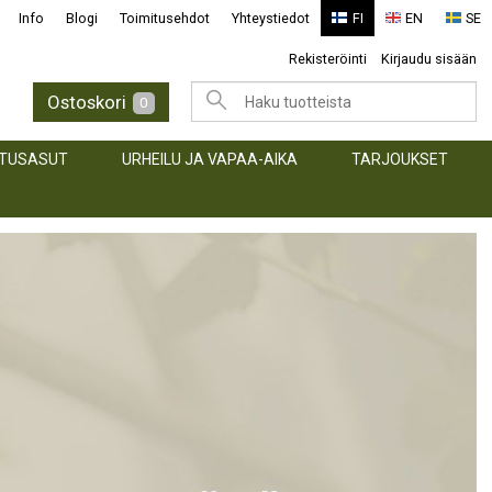
Info
Blogi
Toimitusehdot
Yhteystiedot
FI
EN
SE
Rekisteröinti
Kirjaudu sisään
Ostoskori
0
TUSASUT
URHEILU JA VAPAA-AIKA
TARJOUKSET