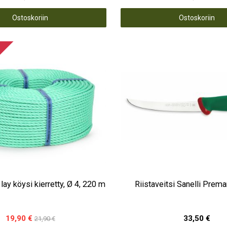
Ostoskoriin
Ostoskoriin
lay köysi kierretty, Ø 4, 220 m
Riistaveitsi Sanelli Prem
19,90 €
33,50 €
21,90 €