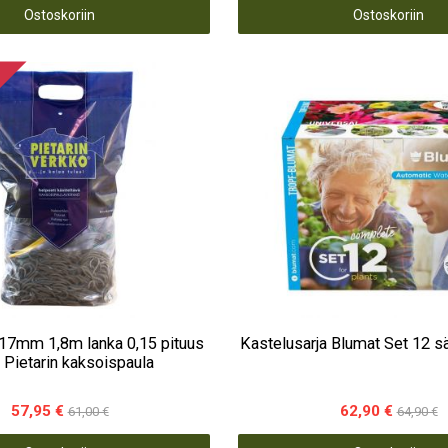
Ostoskoriin
Ostoskoriin
17mm 1,8m lanka 0,15 pituus
Kastelusarja Blumat Set 
 Pietarin kaksoispaula
57,95 €
62,90 €
61,00 €
64,90 €