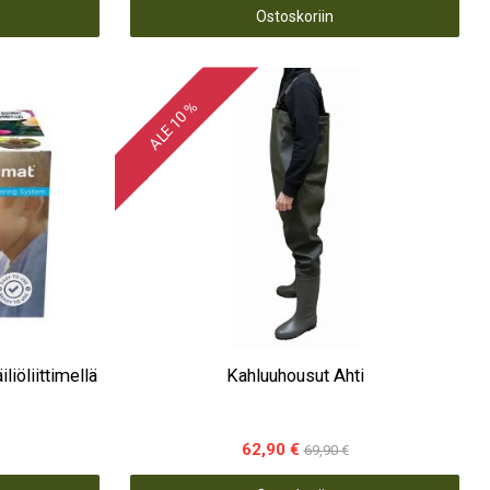
Ostoskoriin
ALE 10 %
12 säiliöliittimellä
Kahluuhousut Ahti
62,90 €
69,90 €