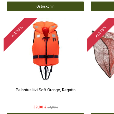
Ostoskoriin
ALE 28 %
ALE 13 %
Pelastusliivi Soft Orange, Regatta
39,00 €
54,90 €