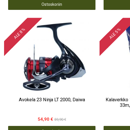
Ostoskoriin
ALE 8 %
ALE 5 %
Avokela 23 Ninja LT 2000, Daiwa
Kalaverkko 
33m,
54,90 €
59,90 €