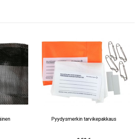
äinen
Pyydysmerkin tarvikepakkaus