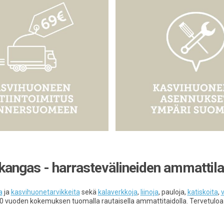
ikangas - harrastevälineiden ammattila
a
ja
kasvihuonetarvikkeita
sekä
kalaverkkoja
,
liinoja
, pauloja,
katiskoita
,
v
0 vuoden kokemuksen tuomalla rautaisella ammattitaidolla. Tervetulo