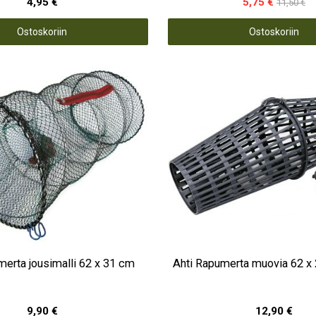
4,95 €
5,75 €
11,50 €
Ostoskoriin
Ostoskoriin
merta jousimalli 62 x 31 cm
Ahti Rapumerta muovia 62 x 
9,90 €
12,90 €