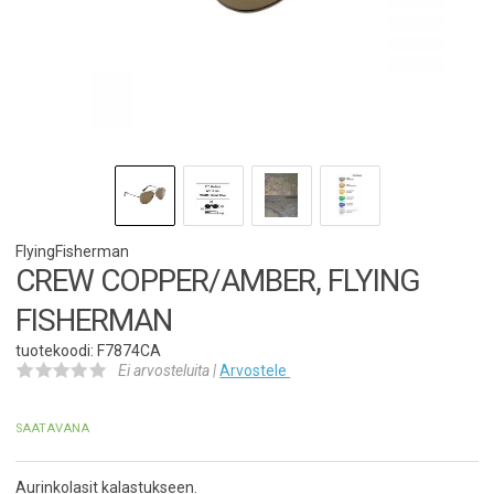
FlyingFisherman
CREW COPPER/AMBER, FLYING
FISHERMAN
tuotekoodi: F7874CA
Ei arvosteluita |
Arvostele
SAATAVANA
Aurinkolasit kalastukseen.