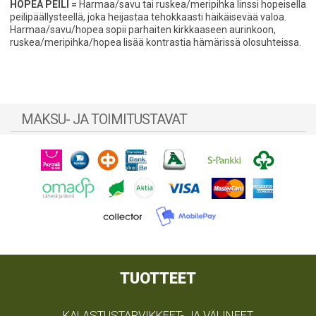
HOPEA PEILI =
Harmaa/savu tai ruskea/meripihka linssi hopeisella
peilipäällysteellä, joka heijastaa tehokkaasti häikäisevää valoa.
Harmaa/savu/hopea sopii parhaiten kirkkaaseen aurinkoon,
ruskea/meripihka/hopea lisää kontrastia hämärissä olosuhteissa.
MAKSU- JA TOIMITUSTAVAT
TUOTTEET
KALASTUSTARVIKKEET- JA VÄLINEET