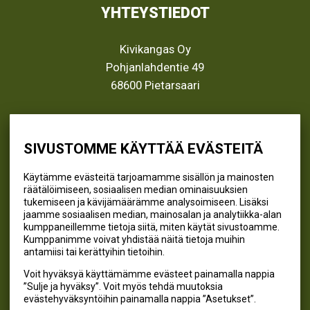
YHTEYSTIEDOT
Kivikangas Oy
Pohjanlahdentie 49
68600 Pietarsaari
info@kivikangas.fi
(06) 781 2900
SIVUSTOMME KÄYTTÄÄ EVÄSTEITÄ
Käytämme evästeitä tarjoamamme sisällön ja mainosten
räätälöimiseen, sosiaalisen median ominaisuuksien
SEURAA MEITÄ
tukemiseen ja kävijämäärämme analysoimiseen. Lisäksi
jaamme sosiaalisen median, mainosalan ja analytiikka-alan
@kivikangaskalastus
kumppaneillemme tietoja siitä, miten käytät sivustoamme.
Kumppanimme voivat yhdistää näitä tietoja muihin
@kivikangaskasvihuoneet
antamiisi tai kerättyihin tietoihin.
@kivikangas_kalastus
Voit hyväksyä käyttämämme evästeet painamalla nappia
@kivikangaskasvihuoneet
”Sulje ja hyväksy”. Voit myös tehdä muutoksia
Kivikangas Oy
evästehyväksyntöihin painamalla nappia ”Asetukset”.