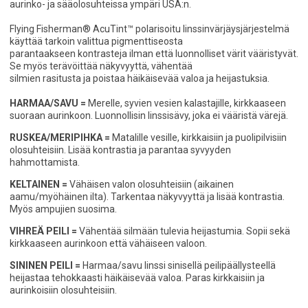
aurinko- ja sääolosuhteissa ympäri USA:n.
Flying Fisherman® AcuTint™ polarisoitu linssinvärjäysjärjestelmä
käyttää tarkoin valittua pigmenttiseosta
parantaakseen kontrasteja ilman että luonnolliset värit vääristyvät.
Se myös terävöittää näkyvyyttä, vähentää
silmien rasitusta ja poistaa häikäisevää valoa ja heijastuksia.
HARMAA/SAVU =
Merelle, syvien vesien kalastajille, kirkkaaseen
suoraan aurinkoon. Luonnollisin linssisävy, joka ei vääristä värejä.
RUSKEA/MERIPIHKA =
Matalille vesille, kirkkaisiin ja puolipilvisiin
olosuhteisiin. Lisää kontrastia ja parantaa syvyyden
hahmottamista.
KELTAINEN =
Vähäisen valon olosuhteisiin (aikainen
aamu/myöhäinen ilta). Tarkentaa näkyvyyttä ja lisää kontrastia.
Myös ampujien suosima.
VIHREÄ PEILI =
Vähentää silmään tulevia heijastumia. Sopii sekä
kirkkaaseen aurinkoon että vähäiseen valoon.
SININEN PEILI =
Harmaa/savu linssi sinisellä peilipäällysteellä
heijastaa tehokkaasti häikäisevää valoa. Paras kirkkaisiin ja
aurinkoisiin olosuhteisiin.