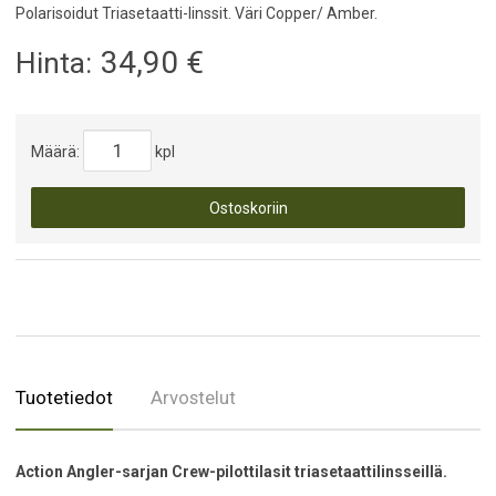
Polarisoidut Triasetaatti-linssit. Väri Copper/ Amber.
34,90
€
Hinta:
Määrä:
kpl
Ostoskoriin
Tuotetiedot
Arvostelut
Action Angler-sarjan Crew-pilottilasit triasetaattilinsseillä.