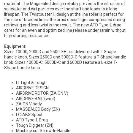
material. The Magsealed design reliably prevents the intrusion of
saltwater and dirt particles over the shaft and leads to a long
lifespan. The Twistbuster III design at the line roller is perfect for
the use of braided lines: the braid doesn't get compressed during
retrieving and less twist is the result. The new ATD Type-L drag
cares for an even and optimized line release under strain without
high starting resistance.
Equipment:
Sizes 1000D, 2000D and 2500-XH are delivered with I-Shape
handle knob. Sizes 2500D and 3000D-C feature a T-Shape handle
knob. Sizes 4000D-C, 5000D-C and 6000D feature a L-size T-
Shape handle knob.
LT Light & Tough
AIRDRIVE DESIGN
AIRDRIVE ROTOR (ZAION V)
AIRDRIVE BAIL (wire)
ZAION V body
MAGSEALED Body (ZN)
LC-ABS Spool
ATD Type-L Drag
Tough Digigear (ZN)
Machine cut Screw-In Handle