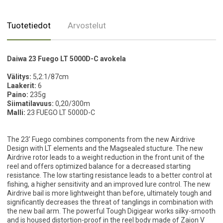
Tuotetiedot
Arvostelut
Daiwa 23 Fuego LT 5000D-C avokela
Välitys:
5,2:1/87cm
Laakerit:
6
Paino:
235g
Siimatilavuus:
0,20/300m
Malli:
23 FUEGO LT 5000D-C
The 23' Fuego combines components from the new Airdrive
Design with LT elements and the Magsealed stucture. The new
Airdrive rotor leads to a weight reduction in the front unit of the
reel and offers optimized balance for a decreased starting
resistance. The low starting resistance leads to a better control at
fishing, a higher sensitivity and an improved lure control. The new
Airdrive bail is more lightweight than before, ultimately tough and
significantly decreases the threat of tanglings in combination with
the new bail arm. The powerful Tough Digigear works silky-smooth
and is housed distortion-proof in the reel body made of Zaion V