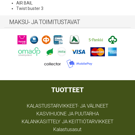
AIR BAIL
Twist buster 3
MAKSU- JA TOIMITUSTAVAT
TUOTTEET
KALASTUSTARVIKKEET- JA VÄLINEET
KASVIHUONE JA PUUTARHA
KALANKÄSITTELY JA KEITTIÖTARVIKKEET
Kalastusasut