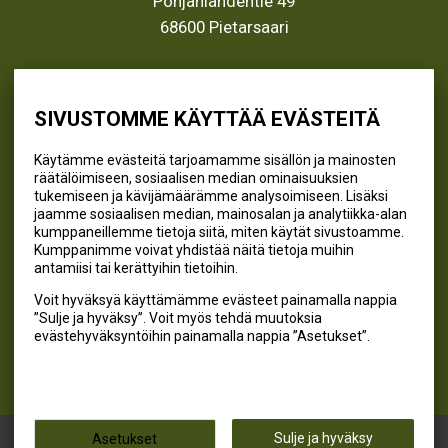
Pohjanlahdentie 49
68600 Pietarsaari
info@kivikangas.fi
(06) 781 2900
SIVUSTOMME KÄYTTÄÄ EVÄSTEITÄ
Käytämme evästeitä tarjoamamme sisällön ja mainosten
räätälöimiseen, sosiaalisen median ominaisuuksien
SEURAA MEITÄ
tukemiseen ja kävijämäärämme analysoimiseen. Lisäksi
jaamme sosiaalisen median, mainosalan ja analytiikka-alan
@kivikangaskalastus
kumppaneillemme tietoja siitä, miten käytät sivustoamme.
Kumppanimme voivat yhdistää näitä tietoja muihin
@kivikangaskasvihuoneet
antamiisi tai kerättyihin tietoihin.
@kivikangas_kalastus
Voit hyväksyä käyttämämme evästeet painamalla nappia
@kivikangaskasvihuoneet
”Sulje ja hyväksy”. Voit myös tehdä muutoksia
Kivikangas Oy
evästehyväksyntöihin painamalla nappia ”Asetukset”.
Kivikangas © 2026
Sulje ja hyväksy
Asetukset