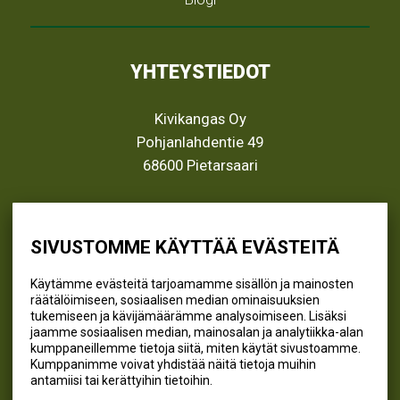
YHTEYSTIEDOT
Kivikangas Oy
Pohjanlahdentie 49
68600 Pietarsaari
info@kivikangas.fi
(06) 781 2900
SIVUSTOMME KÄYTTÄÄ EVÄSTEITÄ
Käytämme evästeitä tarjoamamme sisällön ja mainosten
räätälöimiseen, sosiaalisen median ominaisuuksien
SEURAA MEITÄ
tukemiseen ja kävijämäärämme analysoimiseen. Lisäksi
jaamme sosiaalisen median, mainosalan ja analytiikka-alan
@kivikangaskalastus
kumppaneillemme tietoja siitä, miten käytät sivustoamme.
Kumppanimme voivat yhdistää näitä tietoja muihin
@kivikangaskasvihuoneet
antamiisi tai kerättyihin tietoihin.
@kivikangas_kalastus