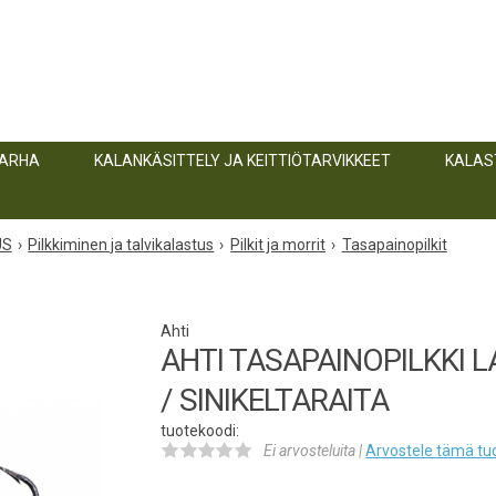
TARHA
KALANKÄSITTELY JA KEITTIÖTARVIKKEET
KALAS
US
Pilkkiminen ja talvikalastus
Pilkit ja morrit
Tasapainopilkit
Ahti
AHTI TASAPAINOPILKKI L
/ SINIKELTARAITA
tuotekoodi:
Ei arvosteluita |
Arvostele
tämä tu