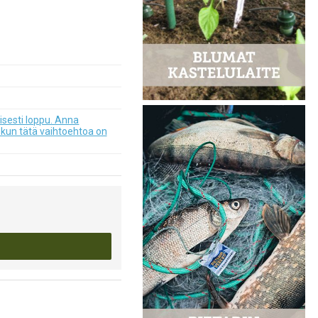
isesti loppu. Anna
 kun tätä vaihtoehtoa on