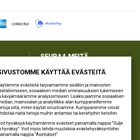
SEURAA MEITÄ
SIVUSTOMME KÄYTTÄÄ EVÄSTEITÄ
@kivikangaskalastus
@kivikangaskasvihuoneet
äytämme evästeitä tarjoamamme sisällön ja mainosten
@kivikangas_kalastus
äätälöimiseen, sosiaalisen median ominaisuuksien tukemiseen
a kävijämäärämme analysoimiseen. Lisäksi jaamme sosiaalisen
@kivikangaskasvihuoneet
edian, mainosalan ja analytiikka-alan kumppaneillemme
Kivikangas Oy
ietoja siitä, miten käytät sivustoamme. Kumppanimme voivat
hdistää näitä tietoja muihin antamiisi tai kerättyihin tietoihin.
oit hyväksyä käyttämämme evästeet painamalla nappia ”Sulje
a hyväksy”. Voit myös tehdä muutoksia evästehyväksyntöihin
ainamalla nappia ”Asetukset”.