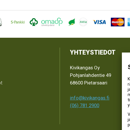
YHTEYSTIEDOT
Kivikangas Oy
Pohjanlahdentie 49
K
ot
68600 Pietarsaari
r
j
m
info@kivikangas.fi
t
(06) 781 2900
y
V
j
p