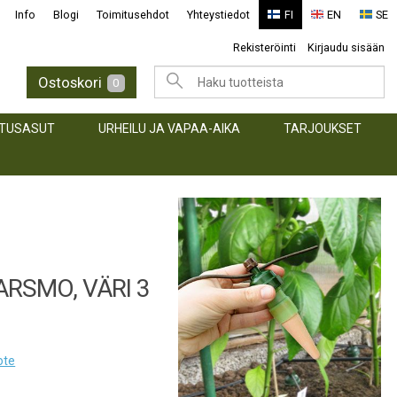
Info
Blogi
Toimitusehdot
Yhteystiedot
FI
EN
SE
Rekisteröinti
Kirjaudu sisään
Ostoskori
0
TUSASUT
URHEILU JA VAPAA-AIKA
TARJOUKSET
ARSMO, VÄRI 3
ote