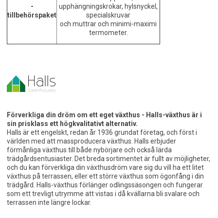
-
upphängningskrokar, hylsnyckel,
tillbehörspaket
specialskruvar
och muttrar och minimi-maximi
termometer.
Förverkliga din dröm om ett eget växthus - Halls-växthus är i
sin prisklass ett högkvalitativt alternativ.
Halls är ett engelskt, redan år 1936 grundat företag, och först i
världen med att massproducera växthus. Halls erbjuder
förmånliga växthus till både nybörjare och också lärda
trädgårdsentusiaster. Det breda sortimentet är fullt av möjligheter,
och du kan förverkliga din växthusdröm vare sig du vill ha ett litet
växthus på terrassen, eller ett större växthus som ögonfång i din
trädgård. Halls-växthus förlänger odlingssäsongen och fungerar
som ett trevligt utrymme att vistas i då kvällarna bli svalare och
terrassen inte längre lockar.