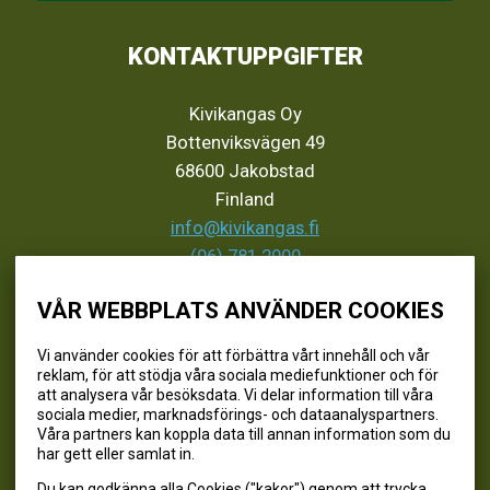
KONTAKTUPPGIFTER
Kivikangas Oy
Bottenviksvägen 49
68600 Jakobstad
Finland
info@kivikangas.fi
(06) 781 2900
VÅR WEBBPLATS ANVÄNDER COOKIES
SEURAA MEITÄ
Vi använder cookies för att förbättra vårt innehåll och vår
reklam, för att stödja våra sociala mediefunktioner och för
@kivikangaskalastus
att analysera vår besöksdata. Vi delar information till våra
sociala medier, marknadsförings- och dataanalyspartners.
@kivikangaskasvihuoneet
Våra partners kan koppla data till annan information som du
@kivikangas_kalastus
har gett eller samlat in.
@kivikangaskasvihuoneet
Du kan godkänna alla Cookies ("kakor") genom att trycka