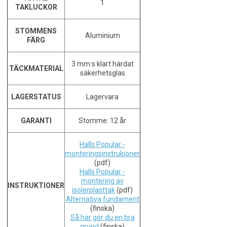
1
TAKLUCKOR
STOMMENS
Aluminium
FÄRG
3 mm:s klart härdat
TÄCKMATERIAL
säkerhetsglas
LAGERSTATUS
Lagervara
GARANTI
Stomme: 12 år
Halls Popular -
monteringsinstrukioner
(pdf)
Halls Popular -
montering av
INSTRUKTIONER
isolerplasttak
(pdf)
Alternativa fundament
(finska)
Så här gör du en bra
grund
(finska)