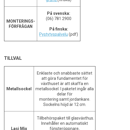
På svenska:
(06) 781 2900
MONTERINGS-
FÖRFRÅGAN
På finska:
Pystytyspalvelu
(pdf)
TILLVAL
Enklaste och snabbaste sättet
att göra fundamentet för
växthuset är att skaffa en
Metallsockel
metallsockel. I paketet ingår alla
delar för
montering samt jordankare.
Sockelns höjd är 12 cm.
Tillbehörspaket till glasväxthus.
Innehåller en automatiskt
Lasi Mix
fönsteröppnare,