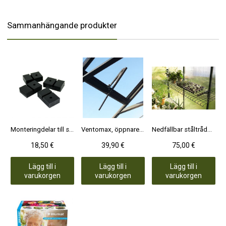
Sammanhängande produkter
Monteringdelar till sockeln svart plast 4 st, för stenplattor/terass
Ventomax, öppnare för glaslucka
Nedfällbar ståltrådshylla, 120x40 cm
18,50 €
39,90 €
75,00 €
Lägg till i
Lägg till i
Lägg till i
varukorgen
varukorgen
varukorgen