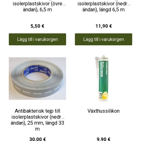
isolerplastskivor (övre
isolerplastskivor (nedre
ändan), 6,5 m
ändan), längd 6,5 m
5,50 €
11,90 €
Lägg till i varukorgen
Lägg till i varukorgen
Antibakterisk tejp till
Växthussilikon
isolerplastskivor (nedre
ändan), 25 mm, längd 33
m
30,00 €
9,90 €