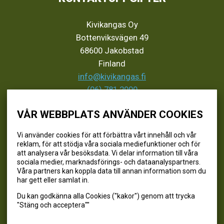
Kivikangas Oy
Bottenviksvägen 49
68600 Jakobstad
Finland
info@kivikangas.fi
(06) 781 2900
VÅR WEBBPLATS ANVÄNDER COOKIES
SEURAA MEITÄ
Vi använder cookies för att förbättra vårt innehåll och vår
reklam, för att stödja våra sociala mediefunktioner och för
@kivikangaskalastus
att analysera vår besöksdata. Vi delar information till våra
sociala medier, marknadsförings- och dataanalyspartners.
@kivikangaskasvihuoneet
Våra partners kan koppla data till annan information som du
@kivikangas_kalastus
har gett eller samlat in.
@kivikangaskasvihuoneet
Du kan godkänna alla Cookies ("kakor") genom att trycka
Kivikangas Oy
"Stäng och acceptera""