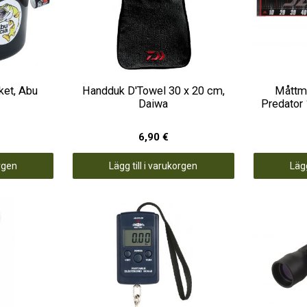
ket, Abu
Handduk D'Towel 30 x 20 cm,
Måttma
Daiwa
Predator
6,90 €
orgen
Lägg till i varukorgen
Lägg