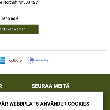
e Northlift Nh300 12V
1690,00 €
 till i varukorgen
R
SEURAA MEITÄ
@kivikangaskalastus
VÅR WEBBPLATS ANVÄNDER COOKIES
@kivikangaskasvihuoneet