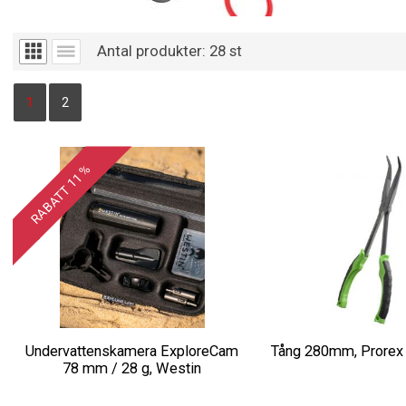
Antal produkter:
28
st
1
2
RABATT 11 %
Undervattenskamera ExploreCam
Tång 280mm, Prorex 
78 mm / 28 g, Westin