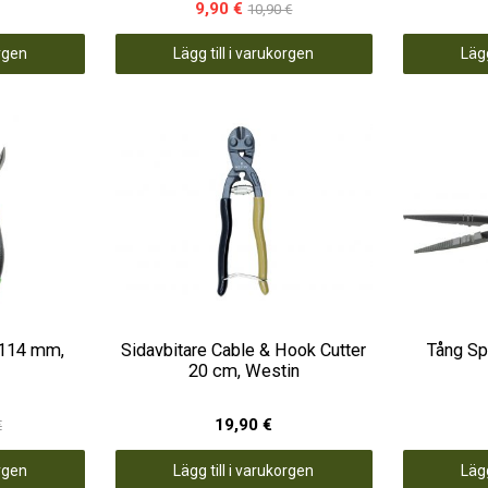
9,90 €
10,90 €
orgen
Lägg till i varukorgen
Lägg
 114 mm,
Sidavbitare Cable & Hook Cutter
Tång Spl
20 cm, Westin
19,90 €
€
orgen
Lägg till i varukorgen
Lägg