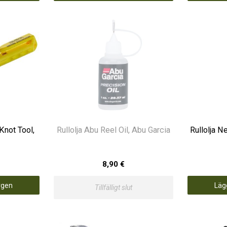
Knot Tool,
Rullolja Abu Reel Oil, Abu Garcia
Rullolja N
8,90 €
orgen
Lägg
Tillfälligt slut