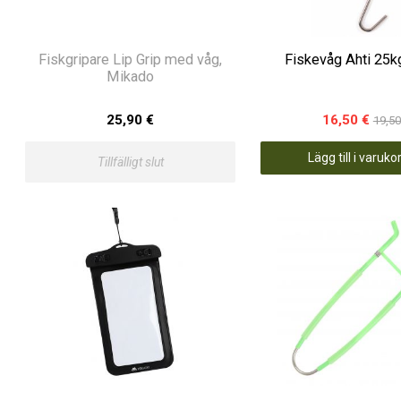
Fiskgripare Lip Grip med våg,
Fiskevåg Ahti 25kg
Mikado
25,90 €
16,50 €
19,50
Lägg till i varuk
Tillfälligt slut