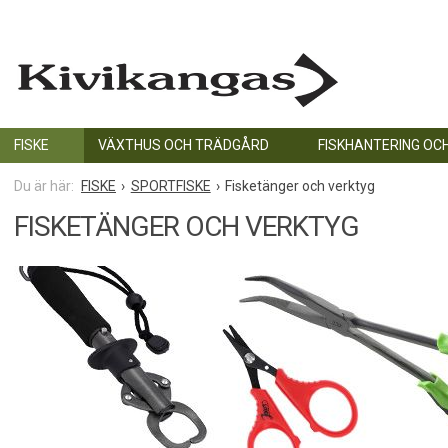
FISKE
VÄXTHUS OCH TRÄDGÅRD
FISKHANTERING OC
FISKE
SPORTFISKE
Fisketänger och verktyg
FISKETÄNGER OCH VERKTYG