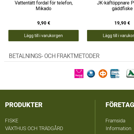
Vattentätt fordal för telefon,
JK-käftöppnare P
Mikado
gäddfiske
9,90 €
19,90 €
Lägg till i varukorgen
Lägg till i varuk
BETALNINGS- OCH FRAKTMETODER
PRODUKTER
FÖRETAG
FISKE
Framsida
VÄXTHUS OCH TRÄDGÅRD
Information