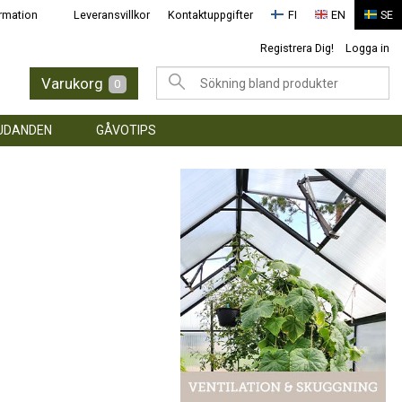
rmation
Leveransvillkor
Kontaktuppgifter
FI
EN
SE
Registrera Dig!
Logga in
Varukorg
0
UDANDEN
GÅVOTIPS