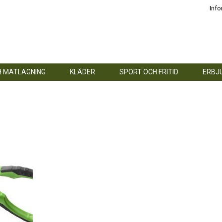
Info
H MATLAGNING
KLÄDER
SPORT OCH FRITID
ERBJ