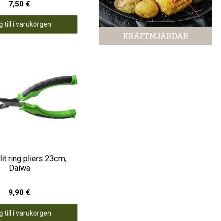
7,50 €
 till i varukorgen
it ring pliers 23cm,
Daiwa
9,90 €
 till i varukorgen