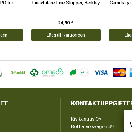
RO för
Linavbitare Line Stripper, Berkley
Garndragar
24,90 €
orgen
Lägg till i varukorgen
Lägg
ET
KONTAKTUPPGIFTE
Kivikangas Oy
Bottenviksvägen 49