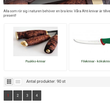
Alla som rör sig i naturen behöver en bra kniv. Våra Ahti knivar är tillv
present!
Puukko-knivar
Fileknivar - kökskniv
Antal produkter:
90
st
1
2
3
4