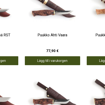
sä RST
Puukko Ahti Vaara
Puukk
77,90 €
orgen
Lägg till i varukorgen
Lägg