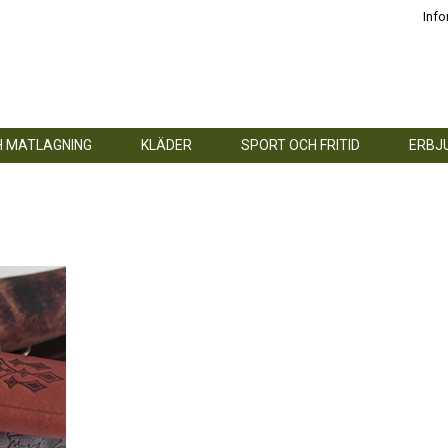
Info
H MATLAGNING
KLÄDER
SPORT OCH FRITID
ERBJ