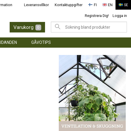
rmation
Leveransvillkor
Kontaktuppgifter
FI
EN
SE
Registrera Dig!
Logga in
Varukorg
0
UDANDEN
GÅVOTIPS