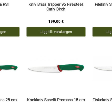
la RST
Kniv Brisa Trapper 95 Firesteel,
Filékniv 
Curly Birch
199,00 €
orgen
Lägg till i varukorgen
Lägg
ana 28 cm
Kockkniv Sanelli Premana 18 cm
Fiskekniv 