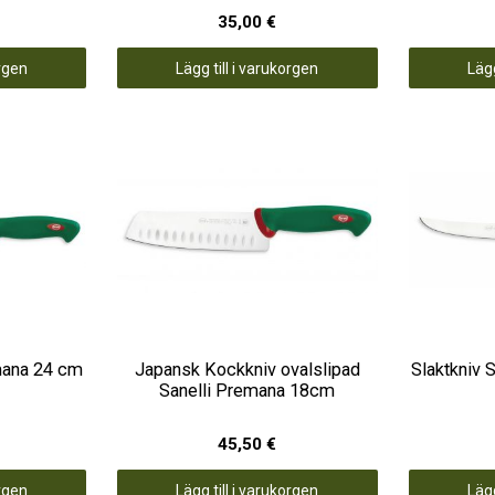
35,00 €
orgen
Lägg till i varukorgen
Lägg
mana 24 cm
Japansk Kockkniv ovalslipad
Slaktkniv 
Sanelli Premana 18cm
45,50 €
orgen
Lägg till i varukorgen
Lägg