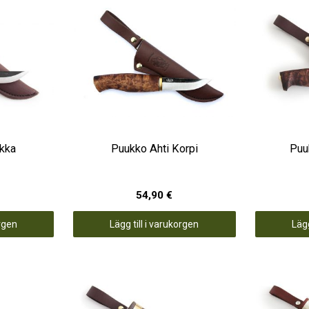
ikka
Puukko Ahti Korpi
Puu
54,90 €
orgen
Lägg till i varukorgen
Lägg