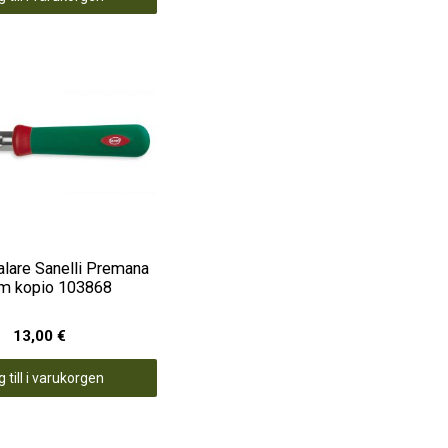
alare Sanelli Premana
m kopio 103868
13,00 €
 till i varukorgen