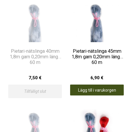
Pietari-nätslinga 40mm
Pietari-nätslinga 45mm
1,8m garn 0,20mm längd
1,8m garn 0,20mm längd
60 m
60 m
7,50 €
6,90 €
Lägg till i varukorgen
Tillfälligt slut