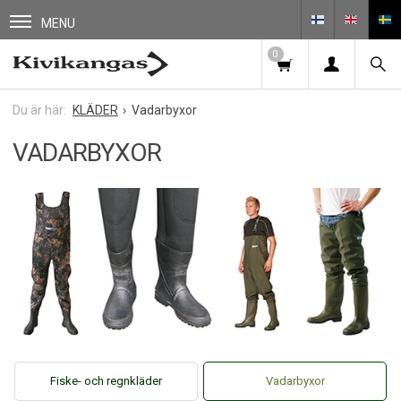
MENU
0
KLÄDER
Vadarbyxor
VADARBYXOR
Fiske- och regnkläder
Vadarbyxor