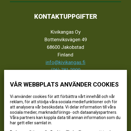
KONTAKTUPPGIFTER
Kivikangas Oy
Bottenviksvägen 49
68600 Jakobstad
Finland
info@kivikangas.fi
(06) 781 2900
VÅR WEBBPLATS ANVÄNDER COOKIES
SEURAA MEITÄ
Vi använder cookies för att förbättra vårt innehåll och vår
reklam, för att stödja våra sociala mediefunktioner och för
@kivikangaskalastus
att analysera vår besöksdata. Vi delar information till våra
sociala medier, marknadsförings- och dataanalyspartners.
@kivikangaskasvihuoneet
Våra partners kan koppla data till annan information som du
@kivikangas_kalastus
har gett eller samlat in.
@kivikangaskasvihuoneet