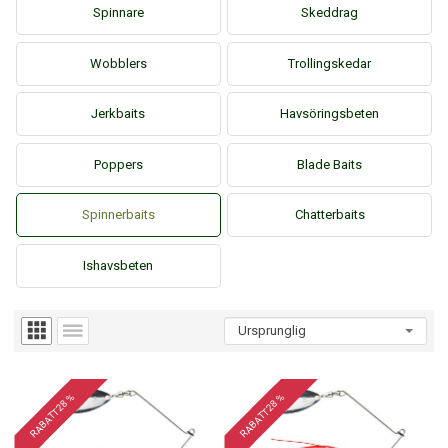
Spinnare
Skeddrag
Wobblers
Trollingskedar
Jerkbaits
Havsöringsbeten
Poppers
Blade Baits
Spinnerbaits
Chatterbaits
Ishavsbeten
RABATT 28 %
RABATT 28 %