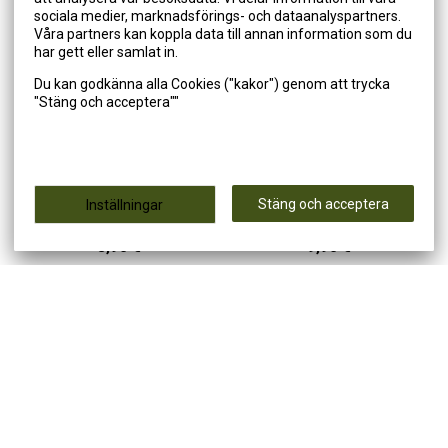
sociala medier, marknadsförings- och dataanalyspartners.
Våra partners kan koppla data till annan information som du
har gett eller samlat in.
Du kan godkänna alla Cookies ("kakor") genom att trycka
"Stäng och acceptera""
Jigg 3D Whitefish Shad
Jigg 3D Whitefish Shad
Savage Gear, färg: Lemon,
Savage Gear, färg: Perch,
20cm/62g
23cm/94g
Stäng och acceptera
Inställningar
8,90 €
9,90 €
Lägg till i varukorgen
Lägg till i varukorgen