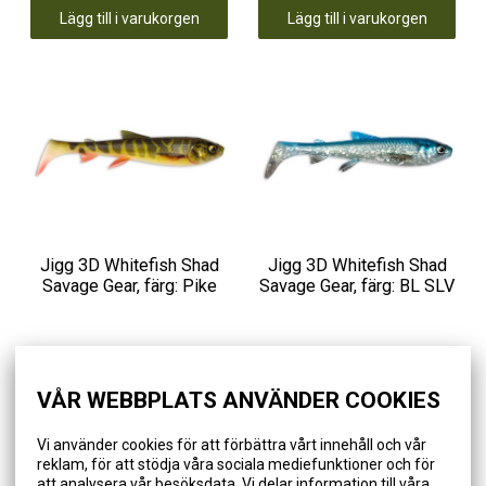
Lägg till i varukorgen
Lägg till i varukorgen
Jigg 3D Whitefish Shad
Jigg 3D Whitefish Shad
Savage Gear, färg: Pike
Savage Gear, färg: BL SLV
8,90 €
8,90 €
VÅR WEBBPLATS ANVÄNDER COOKIES
Lägg till i varukorgen
Lägg till i varukorgen
Vi använder cookies för att förbättra vårt innehåll och vår
reklam, för att stödja våra sociala mediefunktioner och för
att analysera vår besöksdata. Vi delar information till våra