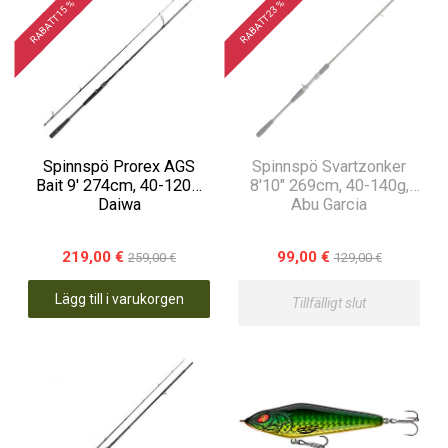
RABATT 15 %
RABATT 23 %
Spinnspö Prorex AGS
Spinnspö Svartzonker
Bait 9' 274cm, 40-120g,
8'10" 269cm, 40-140g,
Daiwa
Abu Garcia
219,00 €
99,00 €
259,00 €
129,00 €
Lägg till i varukorgen
Tillfälligt slut