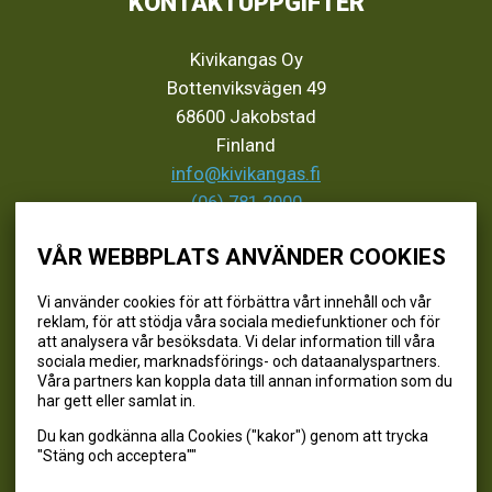
KONTAKTUPPGIFTER
Kivikangas Oy
Bottenviksvägen 49
68600 Jakobstad
Finland
info@kivikangas.fi
(06) 781 2900
VÅR WEBBPLATS ANVÄNDER COOKIES
SEURAA MEITÄ
Vi använder cookies för att förbättra vårt innehåll och vår
reklam, för att stödja våra sociala mediefunktioner och för
@kivikangaskalastus
att analysera vår besöksdata. Vi delar information till våra
sociala medier, marknadsförings- och dataanalyspartners.
@kivikangaskasvihuoneet
Våra partners kan koppla data till annan information som du
@kivikangas_kalastus
har gett eller samlat in.
@kivikangaskasvihuoneet
Du kan godkänna alla Cookies ("kakor") genom att trycka
Kivikangas Oy
"Stäng och acceptera""