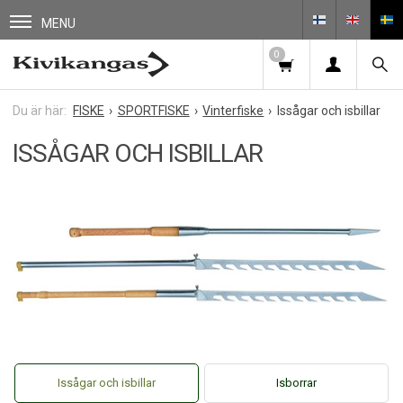
MENU
0
FISKE
SPORTFISKE
Vinterfiske
Issågar och isbillar
ISSÅGAR OCH ISBILLAR
Issågar och isbillar
Isborrar