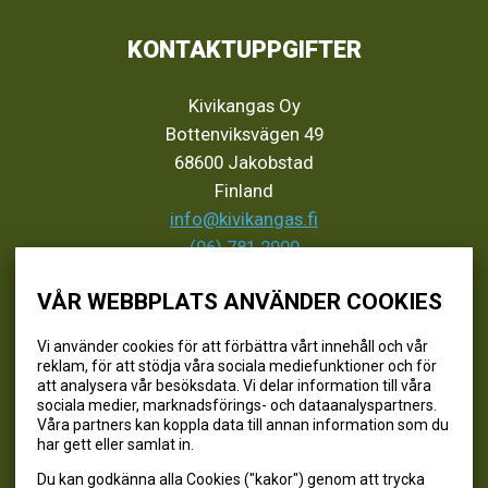
KONTAKTUPPGIFTER
Kivikangas Oy
Bottenviksvägen 49
68600 Jakobstad
Finland
info@kivikangas.fi
(06) 781 2900
VÅR WEBBPLATS ANVÄNDER COOKIES
SEURAA MEITÄ
Vi använder cookies för att förbättra vårt innehåll och vår
reklam, för att stödja våra sociala mediefunktioner och för
@kivikangaskalastus
att analysera vår besöksdata. Vi delar information till våra
sociala medier, marknadsförings- och dataanalyspartners.
@kivikangaskasvihuoneet
Våra partners kan koppla data till annan information som du
@kivikangas_kalastus
har gett eller samlat in.
@kivikangaskasvihuoneet
Du kan godkänna alla Cookies ("kakor") genom att trycka