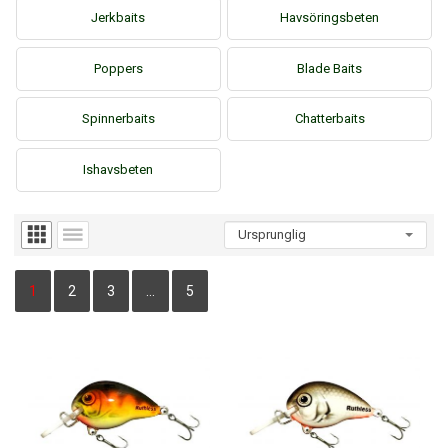
Jerkbaits
Havsöringsbeten
Poppers
Blade Baits
Spinnerbaits
Chatterbaits
Ishavsbeten
1
2
3
…
5