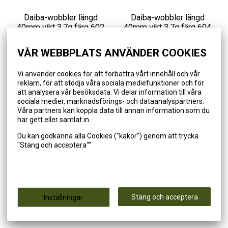
Daiba-wobbler längd
Daiba-wobbler längd
40mm vikt 3,7g färg 602
40mm vikt 3,7g färg 604
VÅR WEBBPLATS ANVÄNDER COOKIES
3,74 €
3,74 €
4,99 €
4,99 €
Vi använder cookies för att förbättra vårt innehåll och vår
reklam, för att stödja våra sociala mediefunktioner och för
Lägg till i varukorgen
Lägg till i varukorgen
att analysera vår besöksdata. Vi delar information till våra
sociala medier, marknadsförings- och dataanalyspartners.
Våra partners kan koppla data till annan information som du
RABATT 25 %
RABATT 25 %
har gett eller samlat in.
Du kan godkänna alla Cookies ("kakor") genom att trycka
"Stäng och acceptera""
Stäng och acceptera
Inställningar
Daiba-wobbler längd
Vertigo-wobbler längd
40mm vikt 3,7g färg 703
80mm vikt 22,2g färg 006